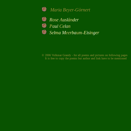
Maria Beyer-Görnert
R
o
s
e
A
u
s
l
ä
n
d
e
r
P
a
u
l
C
e
l
a
n
S
e
l
m
a
M
e
e
r
b
a
u
m
-
E
i
s
i
n
g
e
r
© 2006 Volkmar Grandy - for all poems and pictures on following pages
It is free to copy the poems but author and link have to be mentioned