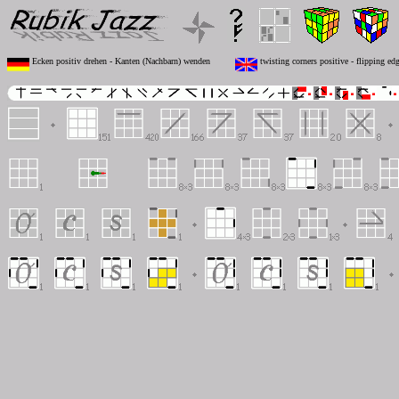
Ecken positiv drehen - Kanten (Nachbarn) wenden
twisting corners positive - flipping ed