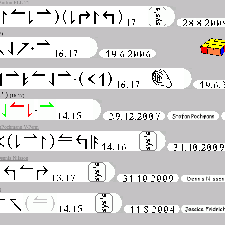
urton PLL 21
7)
L' )
(16,17)
anPochmann V-Perm
ennis Nilsson
n