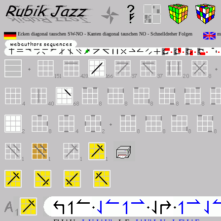
Ecken diagonal tauschen SW-NO - Kanten diagonal tauschen NO - Schnelldreher Folgen
mo