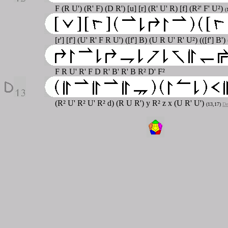
F (R U') (R' F) (D R') [u] [r] (R' U' R) [f] (R²' F' U²)
(
[r'] [f'] (U' R' F R U') ([f'] B) (U R U' R' U²) (([f'] B')
F R U' R' F D R' B' R' B R² D' F²
(R² U' R² U' R² d) (R U R') y R² z x (U R' U')
(13,17)
De