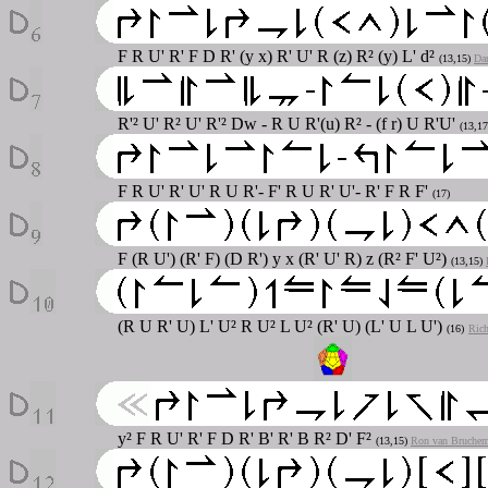
F R U' R' F D R' (y x) R' U' R (z) R² (y) L' d²
(13,15)
Dan
R'² U' R² U' R'² Dw - R U R'(u) R² - (f r) U R'U'
(13,17
F R U' R' U' R U R'- F' R U R' U'- R' F R F'
(17)
F (R U') (R' F) (D R') y x (R' U' R) z (R² F' U²)
(13,15)
(R U R' U) L' U² R U² L U² (R' U) (L' U L U')
(16)
Rich
y² F R U' R' F D R' B' R' B R² D' F²
(13,15)
Ron van Bruche