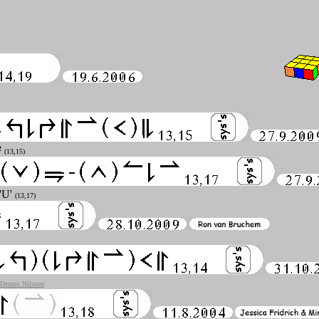
²
(13,15)
R'U'
(13,17)
Dennis Nilsson