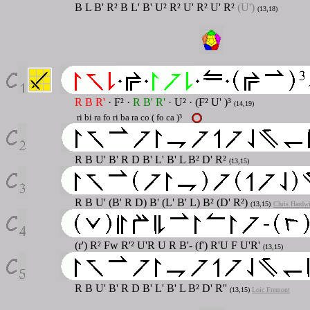
B L B' R² B L' B' U² R² U' R² U' R²
(U')
(13,18)
R B R'
· F² ·
R B' R'
· U² · (F² U' )³
(14,19)
ri bi ra fo ri ba ra co ( fo ca )³
R B U' B' R D B' L' B' L B² D' R²
(13,15)
R B U' (B' R D) B' (L' B' L) B² (D' R²)
(13,15)
Chris Hardw
(r') R² Fw R'² U'R U R B'- (f') R'U F U'R'
(13,15)
R B U' B' R D B' L' B' L B² D' R''
(13,15)
Loic Fremont