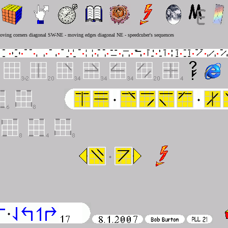
ving corners diagonal SW-NE - moving edges diagonal NE - speedcuber's sequences