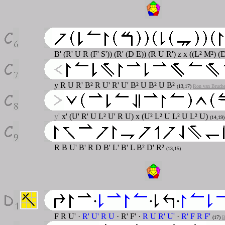
B' (R' U R (F' S')) (R' (D E)) (R U R') z x ((L² M²) 
y R U R' B² R U' R' U' B² U B² U B²
(13,17)
Ron van Bruch
y'
x' (U' R' U L² U' R U) x (U² L² U L² U L² U)
(14,19
R B U' B' R D B' L' B' L B² D' R²
(13,15)
F R U' ·
R' U' R U
· R' F' ·
R U R' U'
·
R' F R F'
(17)
B