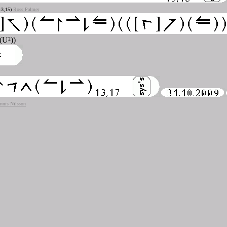
13,15)
Ross Palmer
 (U²))
nnis Nilsson