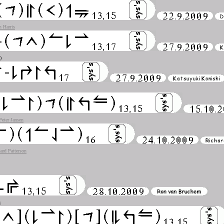
 Harris
)
Peter Jansen
ard Patterson
m