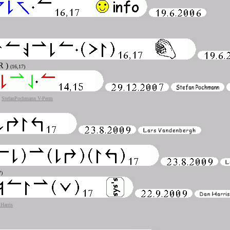
 R )
(16,17)
)
StefanPochmann V-Perm
7)
Harris