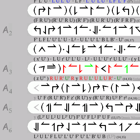
F' L' U ·
L U L' U'
· L F ·
L' U' L U
·
L F' L' F
(17
)
BobB
(F R U') (R' U' R U) (R' F') (R U R' U') (R' F R F')
(1
F' L F L' U' L' U · L² · U L' U' L' B L B' · U'
(16,17)
( x' U' ) · L U r' U' L' U · L² · U L' U' r' U L U' · ( y 
( z U'' )
R U R'
U'
R
y
R U
L'
U
L
U R'
·
U'
(14,15)
Stef
y
U' F (R U' R') F z' (R U') y (R' U' R) U² F' r²
(14,16)
D
y
(L²' U L² U L²' U') F' U' F L² F' U F
(13,17)
Dennis Nilsso
L² U L' F L U' L' U' F' U' L' B' U B
(U²)
(14,15)