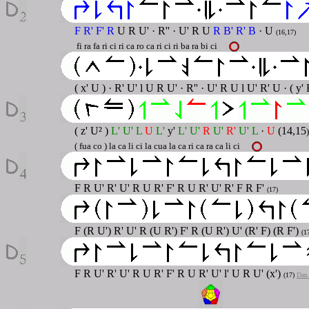
F R' F' R
U R U' · R'' · U' R U
R B' R' B
· U
(16,17)
fi ra fa ri ci ri ca ro ca ri ci ri ba ra bi ci
( x' U ) · R' U' l U R U' · R'' · U' R U l U' R' U · ( y'
( z' U² )
L' U' L
U
L'
y'
L' U'
R
U'
R'
U' L
·
U
(14,15
( fua co ) la ca li ci la cua la ca ri ca ra ca li ci
F R U' R' U' R U R' F' R U R' U' R' F R F'
(17)
F (R U') R' U' R (U R') F' R (U R') U' (R' F) (R F')
(1
F R U' R' U' R U R' F' R U R' U' l' U R U' (x')
(17)
Dan 