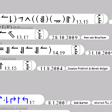
(D E) R²)
(13,15)
Peter Jansen
em
)
Dennis Nilsson
obBurton PLL 21 mirrored