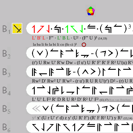
L' B' L
· F'' ·
L' B L
· U² · (F'' U )³
(14,19)
la ba li fo la bi li co (fo ci )³
(r') U Rw U' R'w Dw - (f u') U R' F' R' F R² U'(u) R'
Rw² D' Rw² U' R'w² - (r u') R U R U'(r') D² - (r) U 
L' U' L F² R' D R U R² D' R² U' F²
(13,17)
Ron van Bruchem
y²
x' (U r U' r' d) z y' (U R' F') (R' F R² U') y R²
(13,14)