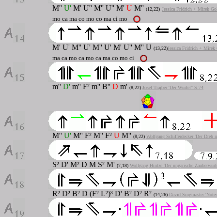
M''
U'
M' U'' M'' U'' M'
U
M''
(12,22)
Jessica Fridrich + Mirek Go
mo ca ma co mo co ma ci mo
M' U' M'' U' M'' U' M'
U'' M'' U
(13,22)
Jessica Fridrich + Mirek
ma ca mo ca mo ca ma co mo ci
m''
D'
m'' F² m'' B''
D
m'
(8,22)
Josef Trajber 'Der Würfel" S.74
M''
U'
M'' F² M'' F²
U
M''
(8,22)
Wolfgang Schifferdecker 'Der Dreh 
S² D' M² D M S² M'
(7,18)
Wolfgang Hintze 'Der ungarische Zauberwürf
R² D² B² D (F² L²)³ D' B² D² R²
(14,26)
David Singmaster 'Note