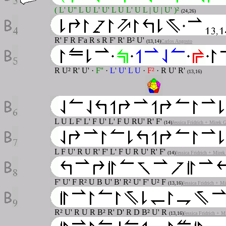
( L' U'' L U L' U' L U L' U L | U | U' )²
(24,26)
R' F R F'a R s R F' R' B² U'
(13,14)
Carlos Angosto
R U² R' U' ·
F''
·
L' U' L U
·
F²
· R U' R'
(13,16)
L U L F' L' F U' L' F U RU' R' F'
(14)
Jessica Fridrich + Mirek 
L F U' R U R' F' L' F U R
U' R' F'
(14)
Jessica Fridrich + Mirek
F' U' F R² U B U' B' R²
U' F' U² F
(13,16)
Jessica Fridrich + M
R² U' R U R B² R' D' R
D B² U' R
(13,16)
Jessica Fridrich + M