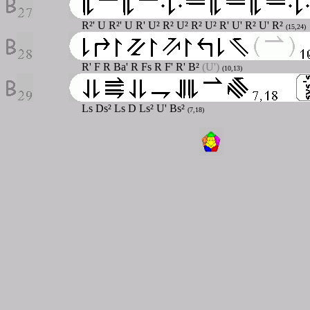
R²' U R²' U R' U² R² U² R² U² R' U' R² U' R²
(15,24)
R' F R Ba' R Fs R F' R' B²
(U')
(10,13)
Ls Ds² Ls D Ls² U' Bs²
(7,18)