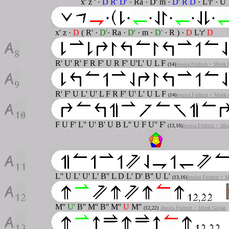
x' z ' ·
D R' D'
· Ra · D' m ·
D' R D
· L'r' · U
x' z ·
D
( R' ·
D'
· Ra ·
D'
· m ·
D'
· R ) ·
D
L'r'
D
R' U' R' F R F' U R F' U'L' U L F
(14)
Jessica Fridrich + Mirek 
R' F' U L' U' L F R F' U'
L' U L F
(14)
Jessica Fridrich + Mirek
F U F' L'' U' B' U B L''
U F U'' F'
(13,16)
Jessica Fridrich + Mir
L'' U L' U' L' B'' L D L'
D' B'' U L'
(13,16)
Jessica Fridrich + 
M''
U'
B'' M'' B'' M''
U
M''
(12,22)
Jessica Fridrich + Mirek Goljan