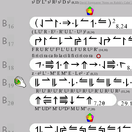
s² D' L'' s² R² s² D s²
(8,22)
David Singmaster 'Notes on Rubik's Cube'
( L U' R · E² · R' U L' · U² )²
(8,24)
F R U R' U' F² L' U L F U R U² R'
(14,16)
fi ri ci ra ca fo la ci li fi ci ri co ra
z
· e² L' · M'' E M'' E · L e²
· z'
(8,22)
R² U' R² U' R' U² R² U² R² U² R' U R² U R²
(15,24)
M'' UD²' M' U²'D² M U M''
(7,20)