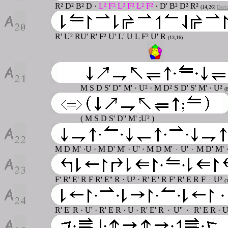
R² D² B² D ·
L² F² L² F² L² F²
· D' B² D² R²
(14,26)
David
R' U² RU' R' F² U' L' U L F² U' R
(13,16)
M S D S' D'' M' · U² · M D² S D' S' M' · U²
(
( M S D S' D'' M' ;U² )
M D M' ·U · M D' M' · U' · M D M'
U'
M D' M' ·
·
·
F' R' E' R F R' E'' R · U² · R' E'' R F' R' E R F
U²
·
(
R' E' R · U' · R' E R · U · R' E' R
·
U''
·
R' E R · U'