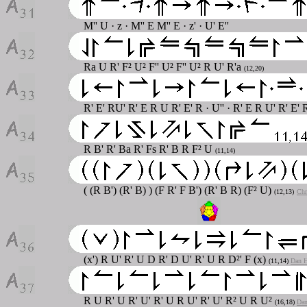
M'' U
· z · M'' E M'' E · z' · U' E''
Ra U R' F² U² F'' U² F'' U² R U' R'a
(12,20)
R' E' RU' R' E R U R' E' R
· U'' · R' E R U' R' E'
R B' R' Ba R' Fs R' B R F² U
(11,14)
( (R B') (R' B) ) (F R' F B') (R' B R) (F² U)
(12,13)
Chr
(x') R U' R' U D R' D U' R' U R D²' F (x)
(11,14)
Dan H
R U R' U R' U' R' U R U' R' U' R² U R U²
(16,18)
Dan