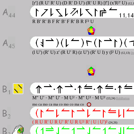
[r'] (R U' R' U) (D R' D U') (R' U R) [f'] (x'R²' U)
(12,
R B' R' B F R' B' F R' B R F² U
(l U') (R' U) z' (R U' R) (z U') (R' U l) y (l² U)
(12,13)
De
M" U'
·
M" U'
·
M U²
·
M" U²
·
M U²
(13,24)
BobBurton
mo ca mo ca ma co mo co ma co
( R U R' U R U' R' U R U² R' | U | U')²
(24,26)