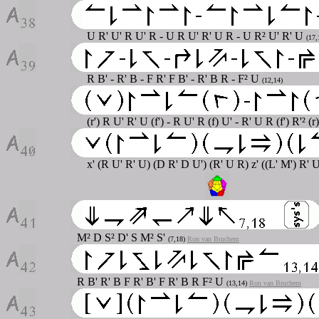
U R' U' R U' R - U R U' R' U R - U R² U' R' U
(17,
R B' - R' B - F R' F B' - R' B R - F² U
(12,14)
(r') R U' R' U (f') - R U' R (f) U' - R' U R (f') R'² (r
x' (R U' R' U) (D R' D U') (R' U R) z' ((L' M') R' 
M² D S² D' S M² S'
(7,18)
Ron van Bruchem
R B' R' B F R' B' F R' B R F² U
(13,14)
Ron van Bruchem