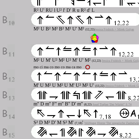
R² U' RU l U² l' D' R u R² d' L
M² U B² M² B² M² U'
M²
(12,22)
Jessica Fridrich + Mirek Goljan
M² U M' U² M² U² M'
U' M²
(12,22)
Jessica Fridrich + Mirek Golj
mo ci ma co mo co ma ca mo
M' U M² U M² U M' U²
M² U'
(13,22)
Jessica Fridrich + Mirek G
m'' D m'' F'' m'' B'' D' m''
(8,22)
Josef Trajber 'Der Würfel" S 74
S² D M² D' M S² M'
'
(7,18)
Wolfgang Hintze 'Der ungarische Zauberwür