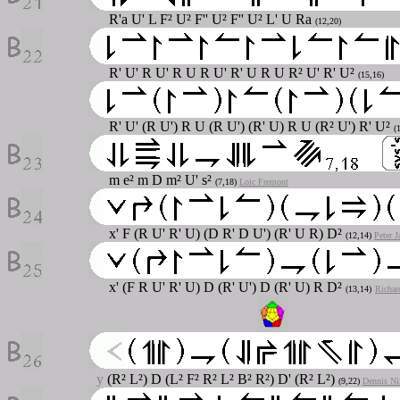
R'a U' L F² U² F'' U² F'' U² L' U Ra
(12,20)
R' U' R U' R U R U' R' U R U R² U' R' U²
(15,16)
R' U' (R U') R U (R U') (R' U) R U (R² U') R' U²
(
m e² m D m² U' s²
(7,18)
Loic Fremont
x' F (R U' R' U) (D R' D U') (R' U R) D²
(12,14)
Peter J
x' (F R U' R' U) D (R' U') D (R' U) R D²
(13,14)
Richar
y
(R² L²) D (L² F² R² L² B² R²) D' (R² L²)
(9,22)
Dennis Ni