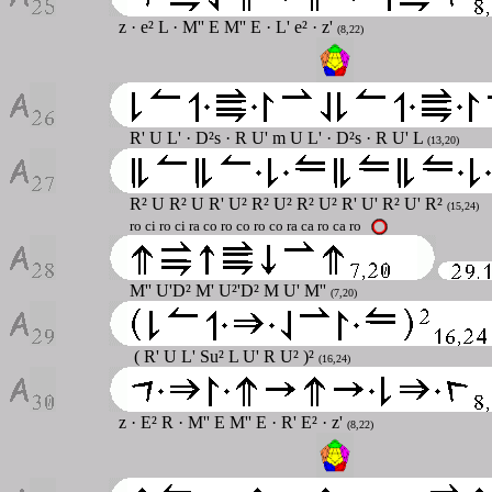
z
· e² L · M'' E M'' E · L' e²
· z'
(8,22)
R' U L'
· D²s · R U' m U L' · D²s · R U' L
(13,20)
R² U R² U R' U² R² U² R² U² R' U' R² U' R²
(15,24)
ro ci ro ci ra co ro co ro co ra ca ro ca ro
M'' U'D² M' U²'D² M U' M''
(7,20)
( R' U L' Su² L U' R U² )²
(16,24)
z
· E² R · M'' E M'' E · R' E²
· z'
(8,22)