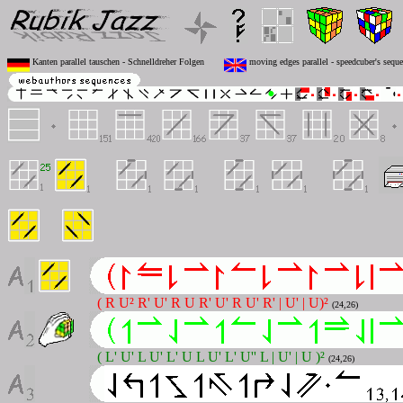
Kanten parallel tauschen - Schnelldreher Folgen
moving edges parallel - speedcuber's sequ
( R U² R' U' R U R' U' R U' R' | U' | U)²
(24,26)
( L' U' L U' L' U L U' L' U'' L | U' | U )²
(24,26)