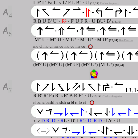
L F' L' Fa L' s' L' F L B'' · U
(13,14)
Carlos Angosto
R B U B' U' ·
R²
· F' U F R · U BU² B'
(14,16)
M" U
·
M" U
·
M U²
·
M" U²
·
M U²
(13,24)
BobBurton
mo ci mo ci ma co mo co ma co
(M'² U) (M'² U) (M' U²) (M'² U²) (M' U²)
(10,24)
R B' R' Fa R' s R' B R F"
· U
(13,14)
Carlos Angosto
ri ba ra bashi ra sish ra bi ri fo ci
x' z
D R' D' · R
L · D' L
R' · D' R D
· L'r' · U