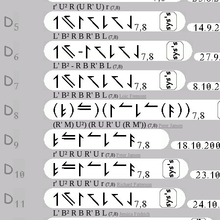
r' U² R (U R' U) r
(7,8)
L' B² R B R' B L
(7,8)
L' B² - R B R' B L
(7,8)
L' B² R B R' B L
(7,8)
Loic Fremont
(R' M) U²) (R U R' U (R M'))
(7,8)
Peter Jansen
r' U² R U R' U r
(7,8)
Peter Jansen
r' U² R U R' U r
(7,8)
Richard Patterson
L' B² R B R' B L
(7,8)
Jessica Fridrich