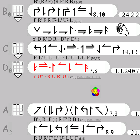
B' (R'² F) (R F' R B)
(7,8)
F R' F R F² L' U² L
(8,10)
x' D R' D R · D² r' D² r
F' L' U L · U'' · L' U'' L U F
(10,12)
r' U''
·
R U R' U r
(7,8)
BobBurton OLL36
B' ( R'' F ) ( R F' R B )
(7,8)
BobBurton
R U R' F' L' U² L U F
(8,9)