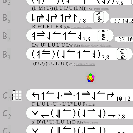
(L' M') U²) (L U L' U (L M))
(7,8)
Peter Jansen
R' F² L F L' F R
(7,8)
Ron van Bruchem
Lw' U²' L U L' U Lw
(7,8)
Shotaro Macky Makisumi
(l' U²) (L U L' U l)
(7,8)
Dennis Nilsson
F' L' U L · U'' · L' U'' L U F
(10,12)
x' D' (L² U) (L U' L) D
(7,8)
Peter Jansen