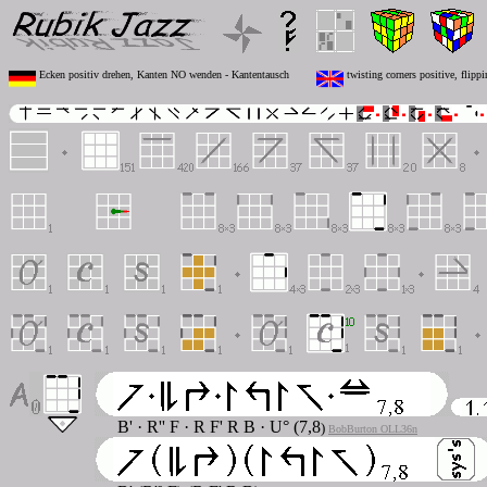
Ecken positiv drehen, Kanten NO wenden - Kantentausch
twisting corners positive, flip
B'
·
R'' F
·
R F' R B
· U°
(7,8
)
BobBurton OLL36n