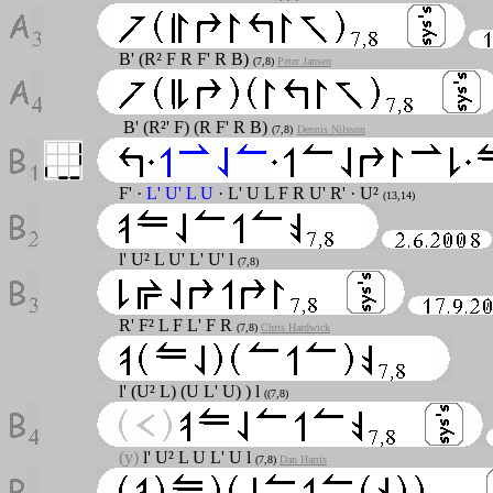
B' (R² F R F' R B)
(7,8)
Peter Jansen
B' (R²' F) (R F' R B)
(7,8)
Dennis Nilsson
F' ·
L' U' L U
· L' U L F R U' R' · U²
(13,14)
l' U² L U' L' U' l
(7,8)
R' F² L F L' F R
(7,8)
Chris Hardwick
l' (U² L) (U L' U) ) l
((7,8)
(y)
l' U² L U L' U l
(7,8)
Dan Harris