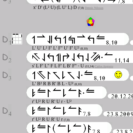
x' D' (L² U) (L U' L) D
(7,8)
Dennis Nilsson
L' U' L² F' L' F'' U' F' U²
(8,10)
s' L F' L'' F L F' L B' F'' · U
(11,14)
Carlos Angosto
L' B² R B R' B L · U²
(8,10)
r' U² R U R' U r · U²
r' U² R U R' U r
(7,8)