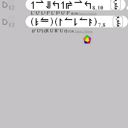
L' U' L² F' L' F² U' F'
(8,10)
Jessica Fridrich
(r' U²) (R U R' U r)
(7,8)
Dennis Nilsson