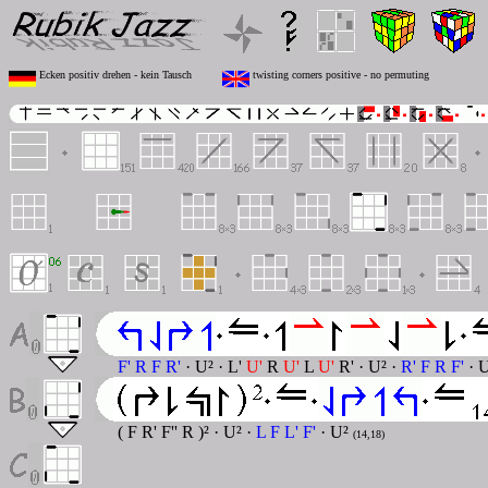
Ecken positiv drehen - kein Tausch
twisting corners positive - no permuting
F' R F R'
· U² · L'
U'
R
U'
L
U'
R' · U² ·
R' F R F'
· 
( F R' F'' R )² ·
U² ·
L F L' F'
· U²
(14,18)