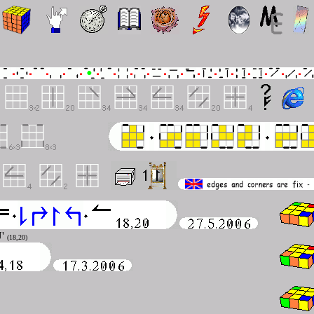
U'
(18,20)