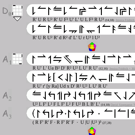
R' U R U² R' U F² U' L' U L F² R U²
(14,18)
Jessica Fridric
R' U R U
² R' d R² d' L' U r U² l U²
R U' L' Ua B² D' R² U² L U' R U'
(12,16)
Jessica Fridrich + M
R U' r' [y Ra] Ud x D' R² U² L U' R U'
U² L F' L² F L F' L² F U² B L B' L'
(14,18)
David Singmaster '
( R F' R' F · R F' R' F · U |U |U² )³
(27,28)