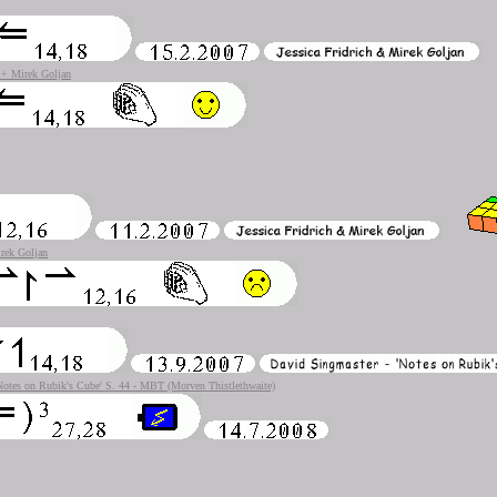
h + Mirek Goljan
irek Goljan
Notes on Rubik's Cube' S. 44 - MBT (Morven Thistlethwaite)