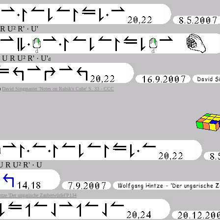
R U² R' · U'
 U R U² R' · U'
d
)
David Singmaster 'Notes on Rubik's Cube' S. 33 - CCC
U R U² R' · U
tze 'Der ungarische Zauberwürfel'P134