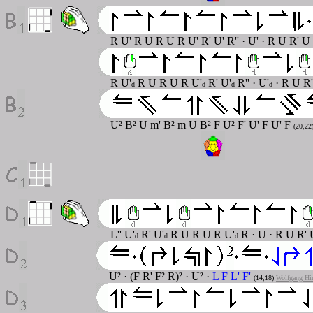
R U' R U R U R U' R' U' R'' · U' · R U R' U 
R U'
R U R U R U'
R' U'
R'' · U'
· R U R'
d
d
d
d
U² B² U m' B² m U B² F U² F' U' F U' F
(20,22
L'' U'
R' U'
R U R U R U'
R · U · R U R' 
d
d
d
U² · (F R' F² R)² · U² ·
L F L' F'
(14,18)
Wolfgang Hin