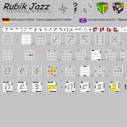
Ecken positiv drehen - Kanten (gegensätzlich) wenden
twisting corners positive - flippin