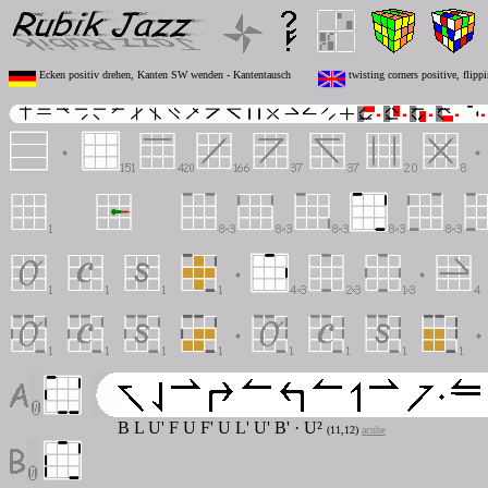
Ecken positiv drehen, Kanten SW wenden - Kantentausch
twisting corners positive, flip
B L U' F U F' U L' U' B' · U²
(11,12)
acube