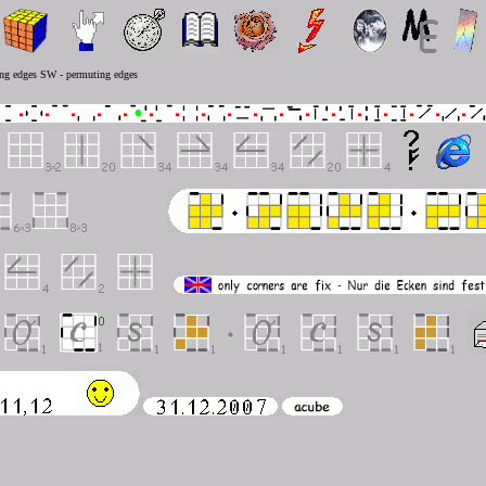
ping edges SW - permuting edges