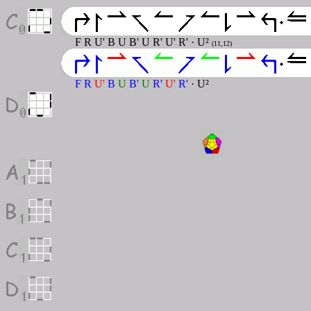
F R U' B U B' U R' U' R'
· U²
(11,12)
F R
U'
B
U
B'
U
R'
U'
R'
· U²