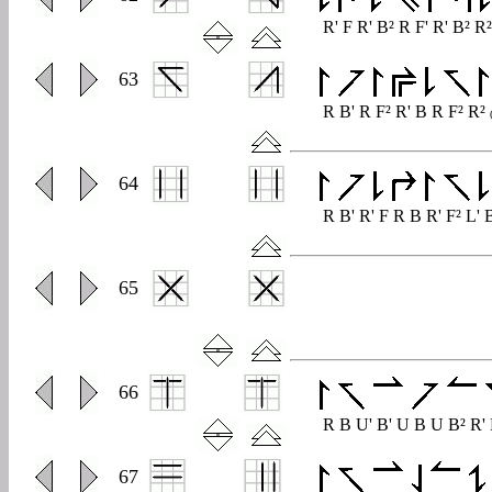
R' F R' B² R F' R' B² R
0
63
R B' R F² R' B R F² R²
0
64
R B' R' F R B R' F² L' 
0
65
0
66
R B U' B' U B U B² R'
0
67