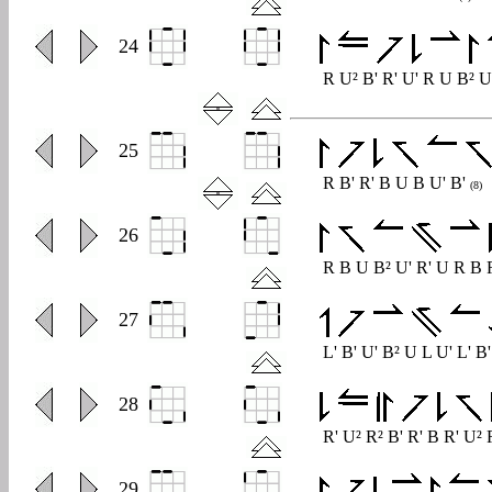
0
24
R U² B' R' U' R U B² U
0
25
R B' R' B U B U' B'
(8)
0
26
R B U B² U' R' U R B 
0
27
L' B' U' B² U L U' L' B
0
28
R' U² R² B' R' B R' U²
0
29