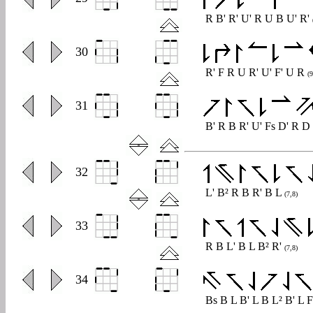
R B' R' U' R U B U' R'
0
30
R' F R U R' U' F' U R
(9
0
31
B' R B R' U' Fs D' R D
0
32
L' B² R B R' B L
(7,8)
0
33
R B L' B L B² R'
(7,8)
0
34
Bs B L B' L B L² B' L 