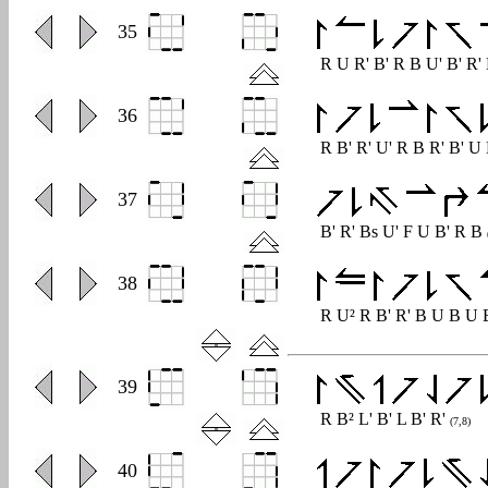
0
35
R U R' B' R B U' B' R'
0
36
R B' R' U' R B R' B' U
0
37
B' R' Bs U' F U B' R B
0
38
R U² R B' R' B U B U 
0
39
R B² L' B' L B' R'
(7,8)
0
40