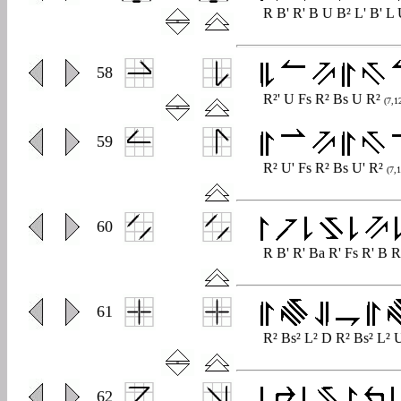
R B' R' B U B² L' B' L 
0
58
R²' U Fs R² Bs U R²
(7,1
0
59
R² U' Fs R² Bs U' R²
(7,1
0
60
R B' R' Ba R' Fs R' B 
0
61
R² Bs² L² D R² Bs² L² 
0
62