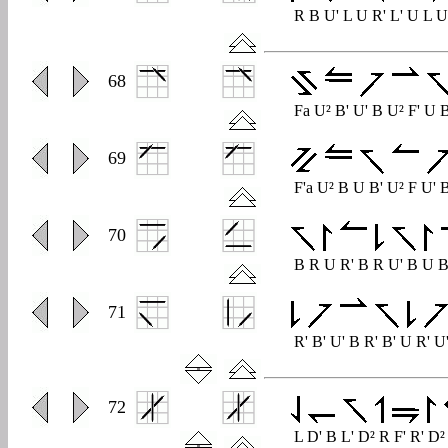
R B U' L U R' L' U L U
0
68
Fa U² B' U' B U² F' U 
0
69
F'a U² B U B' U² F U'
0
70
B R U R' B R U' B U B
0
71
R' B' U' B R' B' U R' 
0
72
L D' B L' D² R F' R' D²