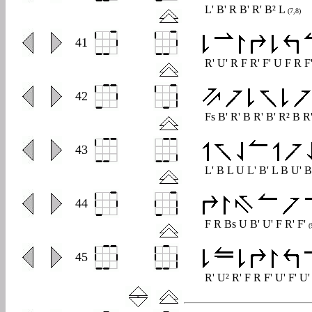
L' B' R B' R' B² L
(7,8)
0
41
R' U' R F R' F' U F R F
0
42
Fs B' R' B R' B' R² B R
0
43
L' B L U L' B' L B U' 
0
44
F R Bs U B' U' F R' F'
(
0
45
R' U² R' F R F' U' F' U