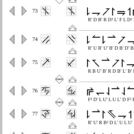
0
73
R' D B' R D² L' F L D²
0
74
R' U R' U' B' D B' D' 
0
75
R B U' B' R D B' L' B'
0
76
F² D' L U' L U L' D F²
0
77
R' U' R B² D L' U L U'