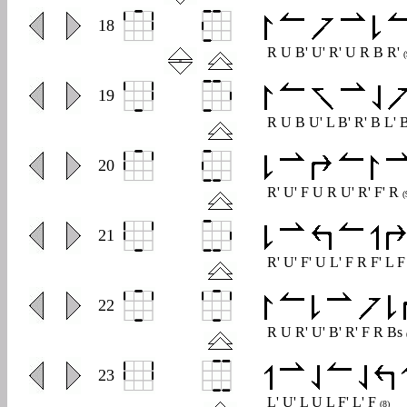
0
18
R U B' U' R' U R B R'
(
0
19
R U B U' L B' R' B L' 
0
20
R' U' F U R U' R' F' R
(
0
21
R' U' F' U L' F R F' L 
0
22
R U R' U' B' R' F R Bs
0
23
L' U' L U L F' L' F
(8)