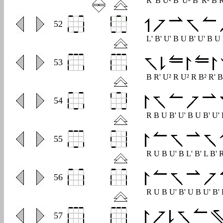
R' B U² B' U² B' R² B 
0
52
L' B' U' B U B' U' B U
0
53
B R' U² R U² R B² R' 
0
54
R B U B' U' B U B' U'
0
55
R U B U' B L' B' L B' 
0
56
R U B U' B' U B U' B'
0
57