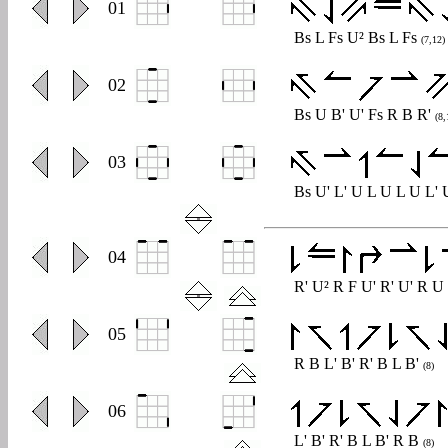
0
01
Bs L Fs U² Bs L Fs
(7,12)
0
02
Bs U B' U' Fs R B R'
(8,
0
03
Bs U' L' U L U L U L' 
0
04
R' U² R F U' R' U' R U
0
05
R B L' B' R' B L B'
(8)
0
06
L' B' R' B L B' R B
(8)