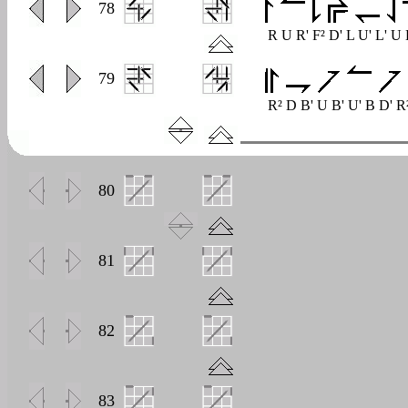
0
78
R U R' F² D' L U' L' U
0
79
R² D B' U B' U' B D' R
0
80
0
81
0
82
0
83