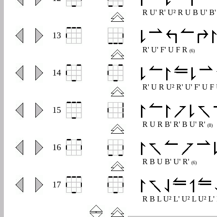
R U' R' U² R U B U' B'
0
13
R' U' F' U F R
(6)
0
14
R' U R U² R' U' F' U 
0
15
R U R B' R' B U' R'
(8)
0
16
R B U B' U' R'
(6)
0
17
R B L U² L' U² L U² L'