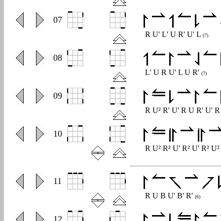
0
07
R U' L' U R' U' L
(7)
0
08
L' U R U' L U R'
(7)
0
09
R U² R' U' R U R' U' R
0
10
R U² R² U' R² U' R² U
0
11
R U B U' B' R'
(6)
0
12