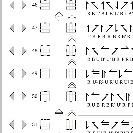
0
46
R B L' B L B' L' B L B
0
47
L' B' R B' R' B R B' R'
0
48
R B U B' U' B R' F R B
0
49
R' U² R² U R' U R U² B
0
50
R U B' R B R² U' R' F 
0
51