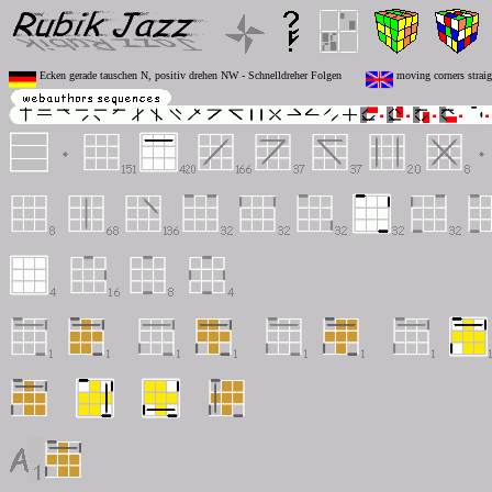
Ecken gerade tauschen N, positiv drehen NW - Schnelldreher Folgen
moving corners straig