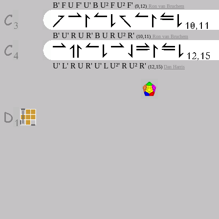
B' F U F' U' B U² F U² F'
(9,12)
Ron van Bruchem
B' U' R U R' B U R U² R'
(10,11)
Ron van Bruchem
U' L' R U R' U' L U²' R U² R'
(12,15)
Dan Harris