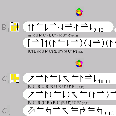
·
·
m' R U R' U'
L U'²
R U'² R'
(9,12)
[U'] L' (R U R' U') (L U'²) (R U'² R')
(9,12)
B' U' R U R' B U R U' U' R'
(10,11)
B' U' R (U R') B U (R U') U' R'
(10,11)