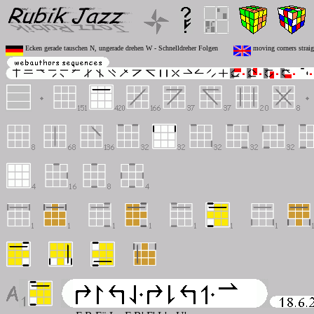
Ecken gerade tauschen N, ungerade drehen W - Schnelldreher Folgen
moving corners straig