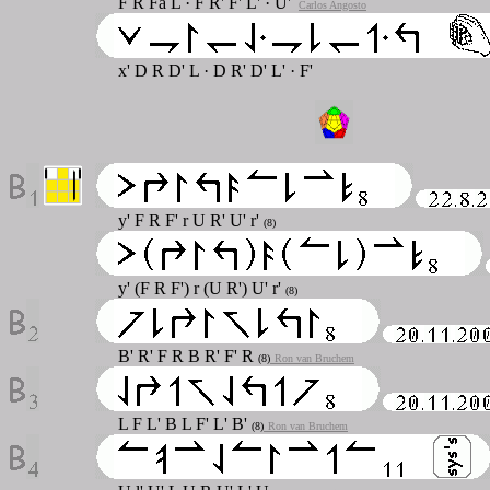
F R Fä L · F R' F' L' · U'
Carlos Angosto
x' D R D' L · D R' D' L' · F'
y' F R F' r U R' U' r'
(8)
y' (F R F') r (U R') U' r'
(8)
B' R' F R B R' F' R
(8)
Ron van Bruchem
L F L' B L F' L' B'
(8)
Ron van Bruchem