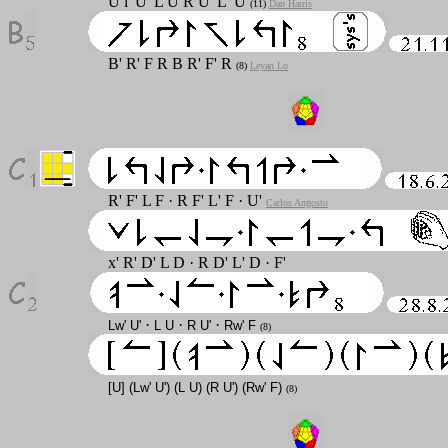
U l' U' L U R U' L' U
(11)
Dan Harris
B' R' F R B R' F' R
(8)
Leyan Lo
R' F' L F · R F' L' F · U'
Carlos Angosto
x' R' D' L D · R D' L' D · F'
·
·
·
Lw' U'
L U
R U'
Rw' F
(8)
[U] (Lw' U') (L U) (R U') (Rw' F)
(8)