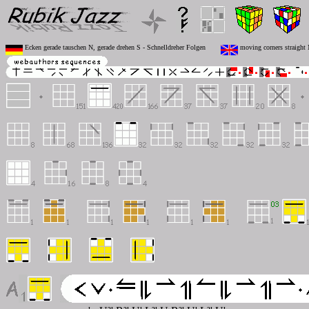
Ecken gerade tauschen N, gerade drehen S - Schnelldreher Folgen
moving corners straight N