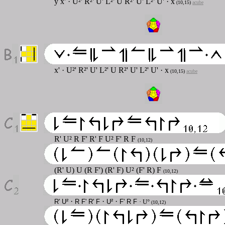
y
x'
· U
²' R²' U' L²' U R²' U' L²' U'
· x
(10,15)
acube
x'
· U
²' R²' U' L²' U R²' U' L²' U'
· x
(10,15)
acube
R' U² R F' R' F U² F' R F
(10,12)
(R' U) U (R F') (R' F) U² (F' R) F
(10,12)
·
·
·
R' U²
R F' R' F
U²
F' R F
· U°
(10,12)