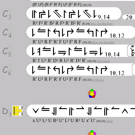
(R' U²) (R F' R' F) U² (F' R F)
(10,12)
R² F² R' B² R F² R' B² R'
(9,14)
Ron van Bruchem
R' U² R F' R' F U² F' R F
(10,12)
Ron van Bruchem
R' l' U² R' D² R U² R' D² R'
(10,14)
Dan Harris
R' U² R F' R' F U² F' R F
(10,12)
Leyan Lo
x U² L² U R² U' L² U R² U x' U'
(10,15)
acube