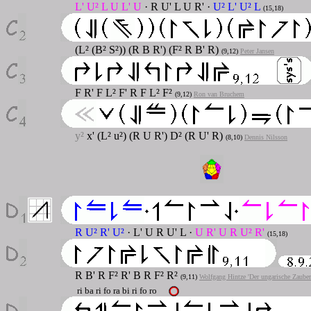
L' U² L U L' U
· R U' L U R' ·
U² L' U² L
(15,18)
(L² (B² S²)) (R B R') (F² R B' R)
(9,12)
Peter Jansen
F R' F L² F' R F L² F²
(9,12)
Ron van Bruchem
y²
x' (L² u²) (R U R') D² (R U' R)
(8,10)
Dennis Nilsson
R U² R' U²
· L' U R U' L ·
U R' U R U² R'
(15,18)
R B' R F² R' B R F² R²
(9,11)
Wolfgang Hintze 'Der ungarische Zaube
ri ba ri fo ra bi ri fo ro