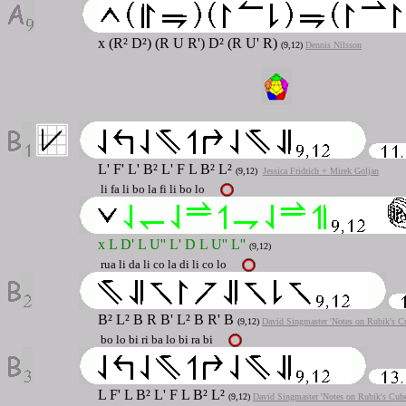
x (R² D²) (R U R') D² (R U' R)
(9,12)
Dennis Nilsson
L' F' L' B² L' F L B² L²
(9,12)
Jessica Fridrich + Mirek Goljan
li fa li bo la fi li bo lo
x L D' L U'' L' D L U'' L''
(9,12)
rua li da li co la di li co lo
B² L² B R B' L² B R' B
(9,12)
David Singmaster 'Notes on Rubik's C
bo lo bi ri ba lo bi ra bi
L F' L B² L' F L B² L²
(9,12)
David Singmaster 'Notes on Rubik's Cube