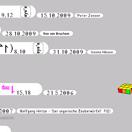
rwürfelP101'