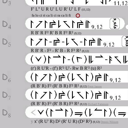
F'
L'' U R U' L U R' U' L F
(11,12)
fa lo ci ri ca li ci ra ca li fi
R B' R F² R' B R F² R²
(9,12)
R B' R - F² - R' B - R F² R²
(9,12)
(r') R U'R - (f') R'² U'- Rw B R'² (u) R²
(R B' R) F² (R' B R) F² R²
(9,12)
Peter Jansen
(R B' R) F² (R' B R) F² R²
(9,12)
Richard Patterson
y
x' (R U' R) D² (R' U R) (D² R²)
(9,12)
Dennis Nilsson