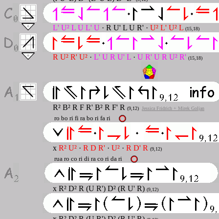
L' U² L U L' U
· R U' L U R' ·
U² L' U² L
(15,18)
R U² R' U²
·
L' U R U' L
·
U R' U R U² R'
(15,18)
R² B² R F R' B² R F' R
(9,12)
Jessica Fridrich + Mirek Goljan
ro bo ri fi ra bo ri fa ri
x
R² U²
·
R D R'
·
U²
·
R D' R
(9,12)
rua ro co ri di ra co ri da ri
x R² D² R (U R') D² (R U' R)
(9,12)
x R² D² R (U R') D² (R U' R)