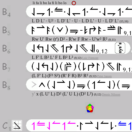
li fa li bo la fi li bo lo
L
D L' · U² · L D' L' · U · L D L' · U · L D' L'
(15,16)
Rw U' Rw (r') D² - R'w F Rw - U'w² R²
(9,11)
L F' L B² L' F L B² L²
(9,12)
Loic Fremont
(L F' L) (F² S²) (R' F R) B² R²
(9,12)
Peter Jansen
y'
x (L U' L) D² (L' U L) (D² L²)
(9,12)
Dennis Nilsson