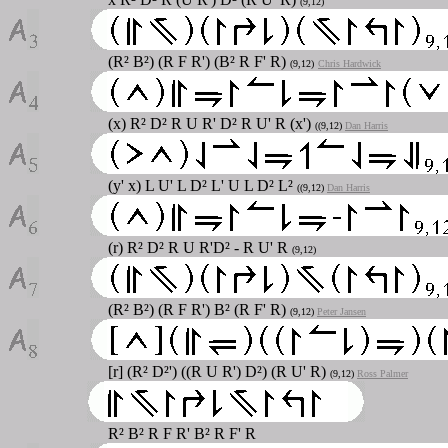
(9,12)
(R² B²) (R F R') (B² R F' R)
(9,12)
Chris Hardwick
(x) R² D² R U R' D² R U' R (x')
((9,12)
Dan Harris
(y' x) L U' L D² L' U L D² L²
((9,12)
Dan Harris
(r) R² D² R U R'D² - R U' R
(9,12)
(R² B²) (R F R') B² (R F' R)
(9,12)
Peter Jansen
[r] (R² D²') ((R U R') D²) (R U' R)
(9,12)
Ross Palmer
R² B² R F R' B² R F' R