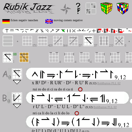
Ecken negativ tauschen
moving corners negative
x R² D²
·
R UR'
·
D²
·
R U' R
(9,12)
BobBurton PLL 02
rui ro do ri ci ra do ri ca ri
r U' L
·
D''
·
L' U L
·
D'' L''
(9,12)
BobBurton PLL 02
rei ca li do la ci li do lo
(r U' L) D² (L' U L) D² L²
(9,12)