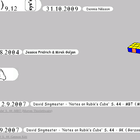
ube' S. 44 -MBT (Morven Thistlethwaite)
' S. 44 -Gerzson Kéri