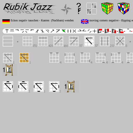
Ecken negativ tauschen - Kanten (Nachbarn) wenden
moving corners negative - flipping e