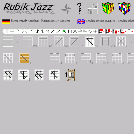
Ecken negativ tauschen - Kanten positiv tauschen
moving corners negative - moving edges