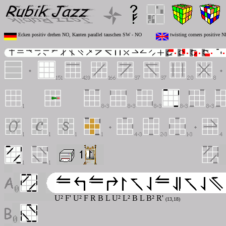
Ecken positiv drehen NO, Kanten parallel tauschen SW - NO
twisting corners positive 
U² F' U² F R B L U² L² B L B² R'
(13,18)