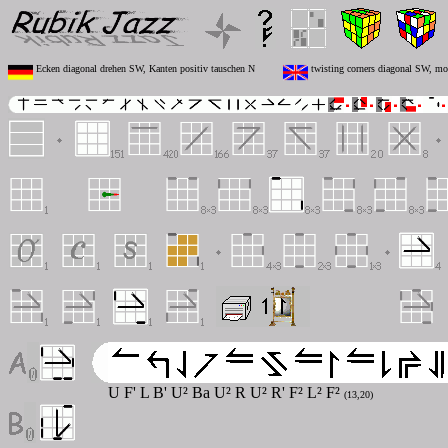
Ecken diagonal drehen SW, Kanten positiv tauschen N
twisting corners diagonal SW, mo
U F' L B' U² Ba U² R U² R' F² L² F²
(13,20)