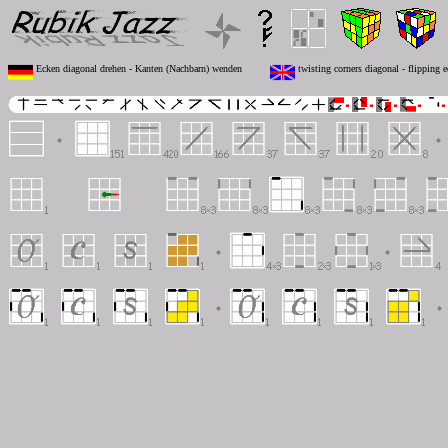
Ecken diagonal drehen - Kanten (Nachbarn) wenden
twisting corners diagonal - flipping 