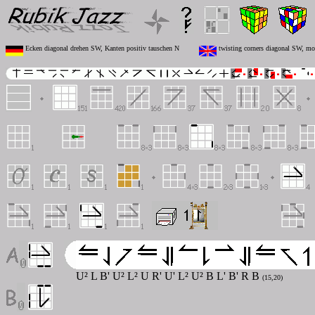
Ecken diagonal drehen SW, Kanten positiv tauschen N
twisting corners diagonal SW, mo
U² L B' U² L² U R' U' L² U² B L' B' R B
(15,20)