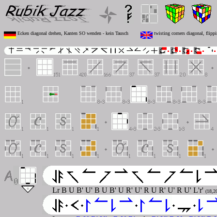
Ecken diagonal drehen, Kanten SO wenden - kein Tausch
twisting corners diagonal, flipp
Lr B U B' U' B U B' U R' U' R U R' U' R U' L'r'
(18,2