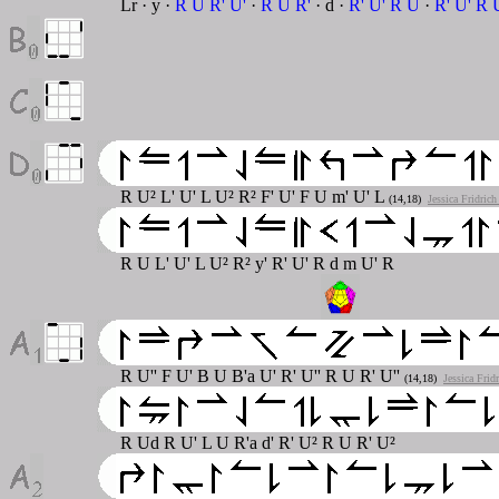
Lr · y ·
R U R' U'
·
R U R'
· d ·
R' U' R U
·
R' U' R 
R U² L' U' L U² R² F' U' F U m' U' L
(14,18)
Jessica Fridric
R U L' U' L U² R² y' R' U' R d m U' R
R U'' F U' B U B'a U' R' U'' R U R' U''
(14,18)
Jessica Frid
R Ud R U' L U R'a d' R' U² R U R' U²