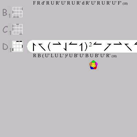
F R d' R U R' U' R U R' d R' U' R U R' U' F'
(18)
R B ( U' L U L' )² U B' U' B U B' U' R'
(18)