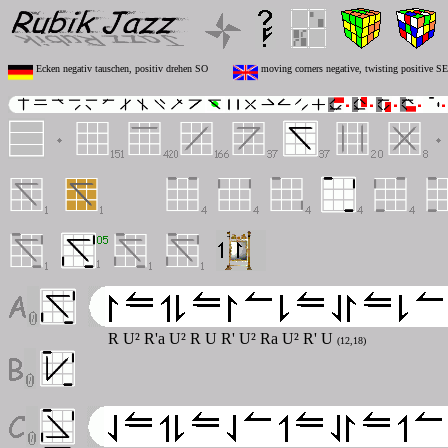
Ecken negativ tauschen, positiv drehen SO
moving corners negative, twisting positive SE
R U² R'a U² R U R' U² Ra U² R' U
(12,18)