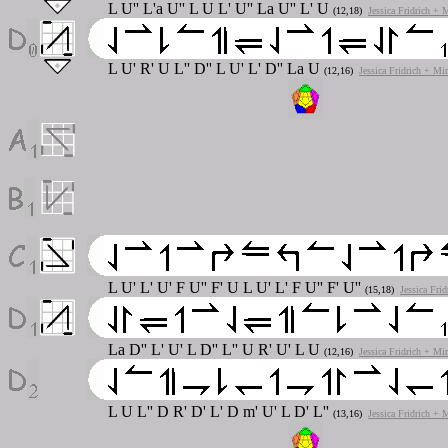
L U'' L'a U'' L U L' U'' La U'' L' U
(12,18)
Jessica Fridrich + 
L U' R' U L'' D'' L U' L' D'' La U
(12,16)
Jessica Fridrich + Mi
L U' L' U' F U'' F' U L U' L' F U'' F' U''
(15,18)
Jessica Fri
La D'' L' U' L D'' L'' U R' U' L U
(12,16)
Jessica Fridrich + Mi
L U L'' D R' D' L' D m' U' L D' L''
(13,16)
Jessica Fridrich + 