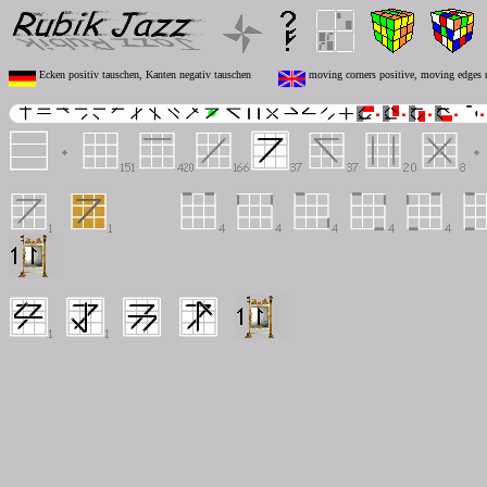
Ecken positiv tauschen, Kanten negativ tauschen
moving corners positive, moving edges 