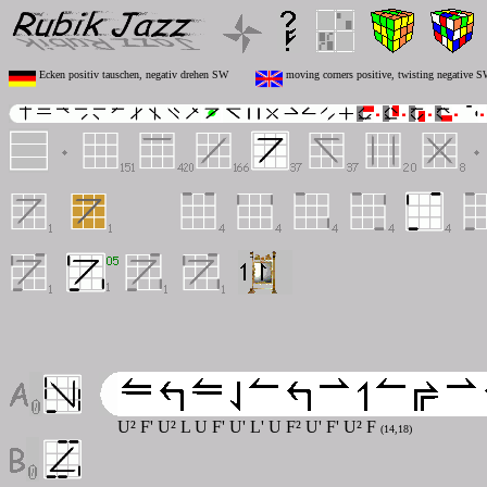
Ecken positiv tauschen, negativ drehen SW
moving corners positive, twisting negative 
U² F' U² L U F' U' L' U F² U' F' U² F
(14,18)