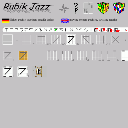
Ecken positiv tauschen, regulär drehen
moving corners positive, twisting regular