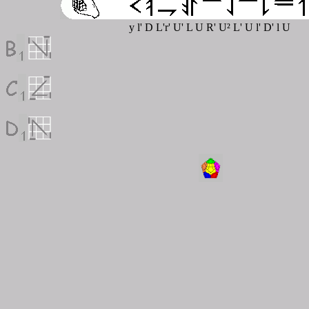
y l' D L'r' U' L U R' U² L' U l' D' l U