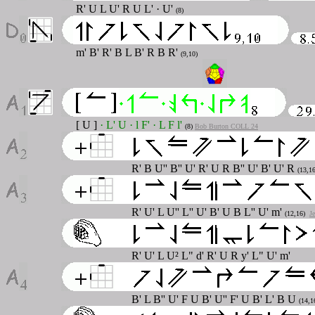
R' U L U' R U L' · U'
(8)
m' B' R' B L B' R B R'
(9,10)
[ U ]
· L' U · l F' · L F l'
(8)
Bob Burton COLL 24
R' B U'' B'' U' R' U R B'' U' B' U' R
(13,16
R' U' L U'' L'' U' B' U B L'' U' m'
(12,16)
J
R' U' L U² L" d' R' U R y' L" U' m'
B' L B'' U' F U B' U'' F' U B' L' B U
(14,1