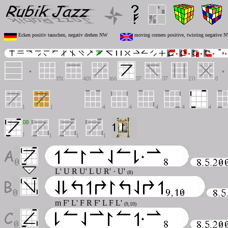
Ecken positiv tauschen, negativ drehen NW
moving corners positive, twisting negative 
L' U R U' L U R' · U'
(8)
m F' L' F R F' L F L'
(9,10)