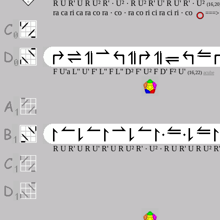
R U R' U R U² R'
· U²
· R U² R' U' R U' R' · U²
(16,20
ra ca ri ca ra co ra
· co · ra co ri ci ra ci ri · co
===> 
F U'
a
L'' U' F' L'' F L'' D
²
F' U
²
F D' F
²
U'
(16,22)
acube
R U R' U R U' R' U R U² R'
·
U²
·
R U R' U R U² R