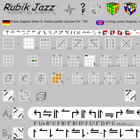
Ecken diagonal drehen N, Kanten parallel tauschen SW - NO
twisting corners diagonal, 
F' U
a
R² U F R² F' R² D² F U² F' D F² U
(16,22)
acube