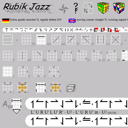
Ecken gerade tauschen N, regulär drehen EW
moving corners straight N, twisting regula
L' U R U' L U' R' · U² · L' U R U' m · U²
(14,16)