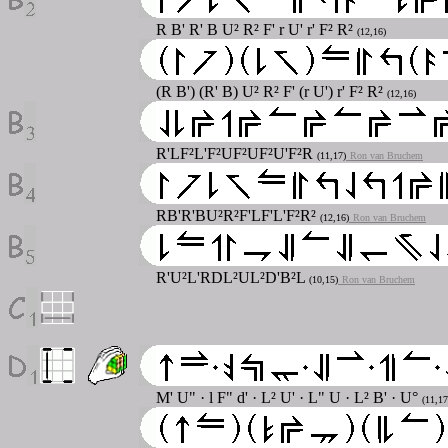
R B' R' B U² R² F' r U' r' F² R²
(12,16)
(R B') (R' B) U² R² F' (r U') r' F² R²
(12,16)
R'LF²L'F²UF²UF²U'F²R
(11,17)
Ron van Bruchem
RB'R'BU²R²F'LF'L'F²R²
(12,16)
Ron van Bruchem
R'U²L'RDL²UL²D'B²L
(10,15)
Ron van Bruchem
M' U" · l F" d' · L² U' · L" U · L² B' · U°
(11,17