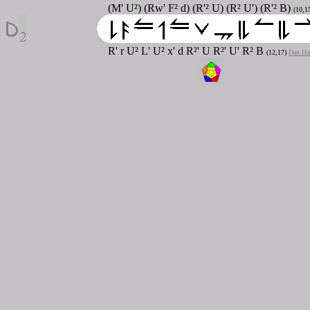
(M' U²) (Rw' F² d) (R'² U) (R² U') (R'² B)
(10,1
R' r U² L' U² x' d R²' U R²' U' R² B
(12,17)
Dan Har