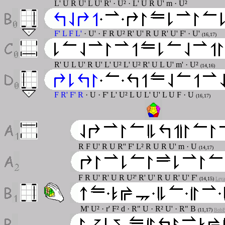
L' U R U' L U' R' · U² · L' U R U' m · U²
F' L F L'
· U' · F R U² R' U' R U R' U' F' · U'
(16,17)
R' U L U' R U' L' U² L' U² R' U L U' m' · U²
(14,16)
F R' F' R
· U · F' L' U² L U L' U' L U F · U
(16,17)
R F U' R U R'' F' L² R U R U' m · U
(14,17)
F R U' R' U R U²' R' U' R U R' U' F'
(14,15)
Leya
M' U² · r' F² d · R" U · R² U' · R" B
(11,17
)
BobB