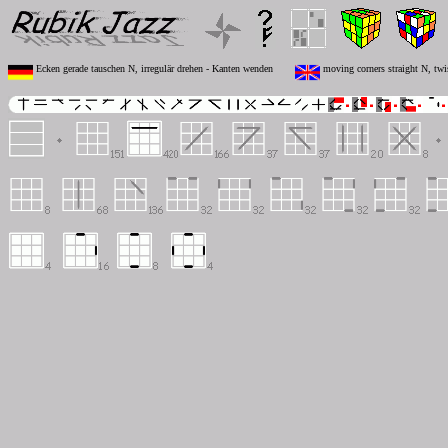
Ecken gerade tauschen N, irregulär drehen - Kanten wenden
moving corners straight N, twis