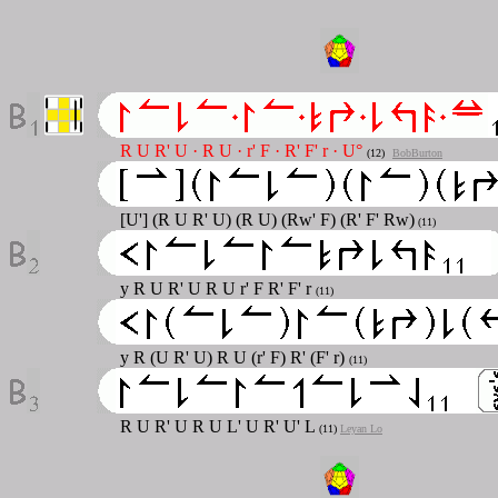
R U R' U · R U · r' F · R' F' r · U°
(12)
BobBurton
[U'] (R U R' U) (R U) (Rw' F) (R' F' Rw)
(11)
y R U R' U R U r' F R' F' r
(11)
y R (U R' U) R U (r' F) R' (F' r)
(11)
R U R' U R U L' U R' U' L
(11)
Leyan Lo