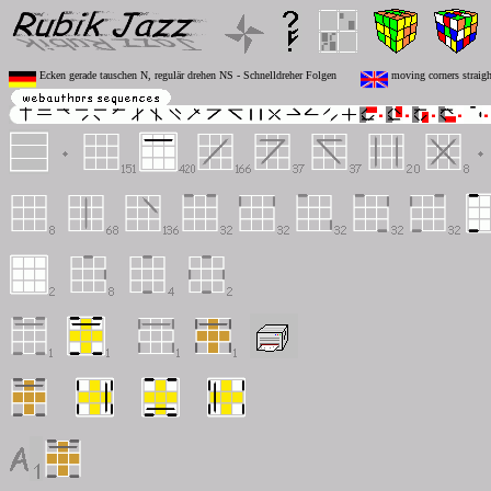
Ecken gerade tauschen N, regulär drehen NS - Schnelldreher Folgen
moving corners straigh