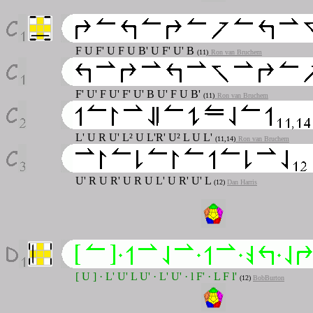
F U F' U F U B' U F' U' B
(11)
Ron van Bruchem
F' U' F U' F' U' B U' F U B'
(11)
Ron van Bruchem
L' U R U' L² U L'R' U² L U L'
(11,14)
Ron van Bruchem
U' R U R' U R U L' U R' U' L
(12)
Dan Harris
[ U ] · L' U' L U' · L' U' · l F' · L F l'
(12)
BobBurton