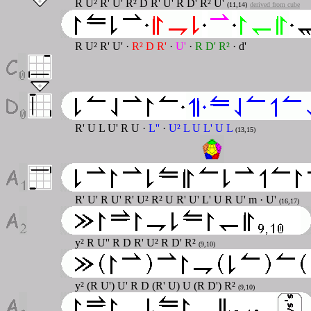
R U
²
R' U' R
²
D R' U' R D' R
²
U'
(11,14)
derived from cube
R U² R' U' ·
R² D R'
·
U'
·
R D' R²
· d'
R' U L U' R U ·
L''
·
U² L U L' U L
(13,15)
R' U' R U' R' U² R² U R' U' L' U R U' m · U'
(16,17)
y² R U'' R D R' U² R D' R²
(9,10)
y² (R U') U' R D (R' U) U (R D') R²
(9,10)