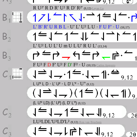
R U²' R D R' U² R D' R²'
(9,12)
Leyan Lo
L' B' R' U R B L
· U' L' U² L U ·
F U F' · U
(16,17)
L' U² L U L' U m U L U' R U L'
(13,14)
F U² F
D
F' U² F
D'
F² · U
(10,13
)
Carlos Angosto
·
·
· U°
L U'² L D
L' U²
L D' L'²
(9,12)
(L U'² LD) (L' U²) (L D' L'²)
(9,12)
LU²LDL'U²LD'L²
(9,12)
Ron van Bruchem