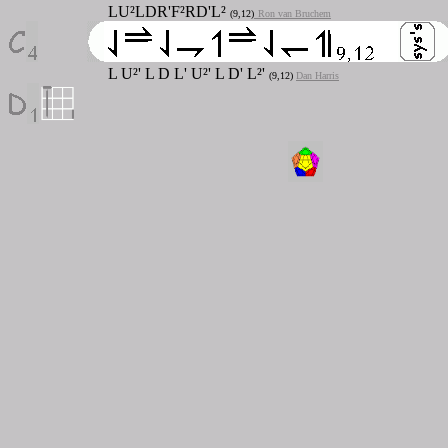
LU²LDR'F²RD'L²
(9,12)
Ron van Bruchem
L U²' L D L' U²' L D' L²'
(9,12)
Dan Harris