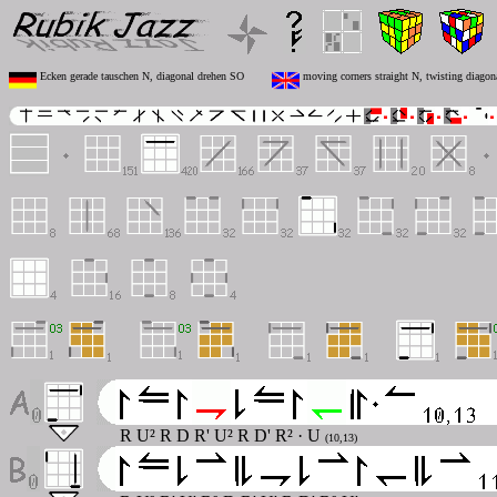
Ecken gerade tauschen N, diagonal drehen SO
moving corners straight N, twisting diagon
R U² R D R' U² R D' R² · U
(10,13)