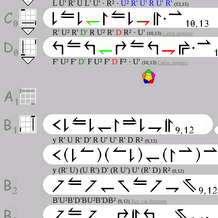
L U' R' U L' U' · R² ·
U² R' U' R U' R'
(13,15)
R' U² R'
D'
R U² R'
D
R² · U'
(10,13
)
Carlos Angosto
F' U² F'
D'
F U² F'
D
F² · U'
(10,13
)
Carlos Angosto
y R' U R' D' R U' U' R' D R²
(9,12)
y (R' U) (U R') D' (R U') U' (R' D) R²
(9,12)
B'U²B'D'BU²B'DB²
(9,12)
Ron van Bruchem