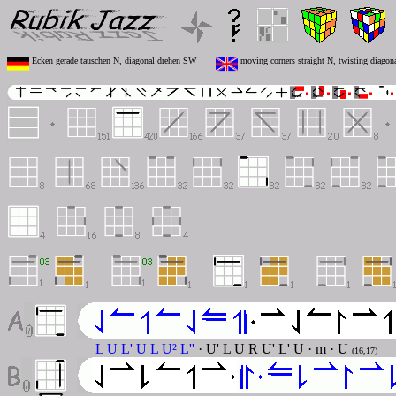
Ecken gerade tauschen N, diagonal drehen SW
moving corners straight N, twisting diago
L U L' U L U² L''
· U' L U R U' L' U · m · U
(16,17)