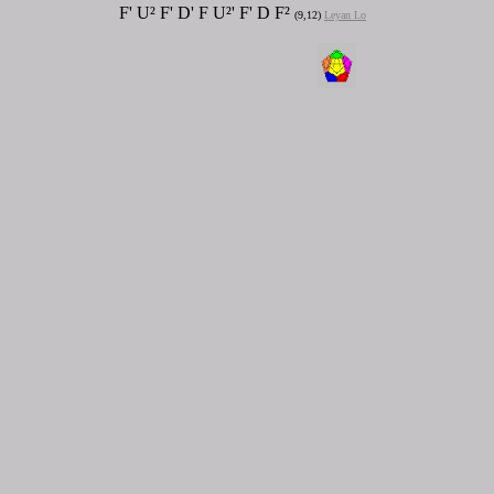
F' U² F' D' F U²' F' D F²
(9,12)
Leyan Lo