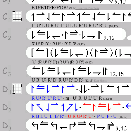
B'U²B'D'FR²F'DB²
(9,12)
Ron van Bruchem
L' U' L U R U' L' U L U R' U R U² R' U
(16,17)
·
·
R' U² R' D'
R U'²
R' D R²
(9,12)
[U] (R' U² R' D') (R U'²) (R' D R²)
(9,12)
U R' U² R' D' R U² R' D R²
(12,15)
Dan Harris
R U² R' U' R U'
· m · U' R' U L' U' R
(13,14)
R B L U' L' B' R'
·
U R U² R' U'
·
F' U' F · U'
(16,17)