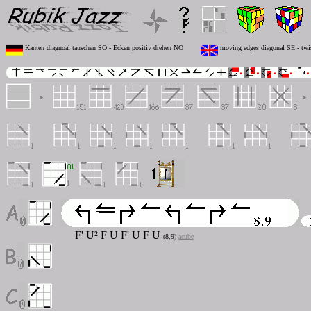
Kanten diagnoal tauschen SO - Ecken positiv drehen NO
moving edges diagonal SE - twis
F' U
²
F U F' U F U
(8,9)
acube