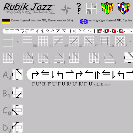
Kanten diagnoal tauschen NO, Kanten wenden (alle)
moving edges diagnoal NE, flipping e
F U² R' F' U' F U R² U² R' F' U'
(12,15)
acube