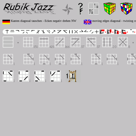
Kanten diagnoal tauschen - Ecken negativ drehen NW
moving edges diagonal - twisting c