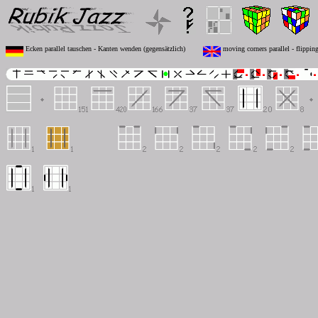
Ecken parallel tauschen - Kanten wenden (gegensätzlich)
moving corners parallel - flippin