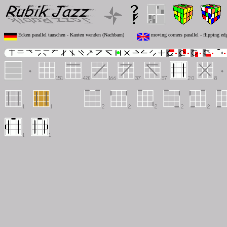
Ecken parallel tauschen - Kanten wenden (Nachbarn)
moving corners parallel - flipping ed