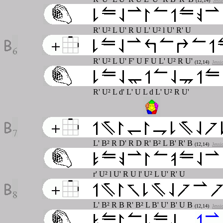
(12,14)
Jess
R' U² L U' R U L' U² l U' R' U
R' U² L U' F' U F U L' U² R U'
(12,14)
Jessi
R' U² L d' L' U L d L' U² R U'
L' B² R D' R D R' B² L B' R' B
(12,14)
Jessi
r' U² l U' R U l' U² L U' R' U
L' B² R B R' B² L B' U' B' U B
(12,14)
Jessi