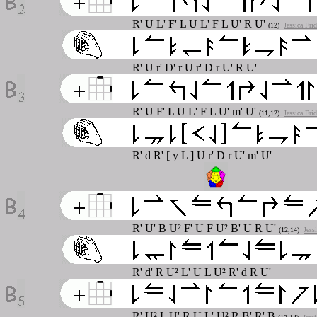
R' U L' F' L U L' F L U' R U'
(12)
Jessica Fri
R' U r' D' r U r' D r U' R U'
R' U F' L U L' F L U' m' U'
(11,12)
Jessica Fri
R' d R' [ y L ] U r' D r U' m' U'
R' U' B U² F' U F U² B' U R U'
(12,14)
Jess
R' d' R U² L' U L U² R' d R U'
R' U² L U' R U L' U² R B' R' B