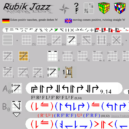
Ecken positiv tauschen, gerade drehen W
moving corners positive, twisting straight W
F² R² F L² F' R² F L² F
(9,14)
( R' U² )
( R F' R' F )
U²
( F' R F )
(10,12)
Jessica Fridric