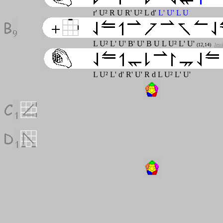
r' U² R U R' U² L d'
L' U' L U
L U² L' U' B' U' B U L U² L' U'
(12,14)
Jess
L U² L' d' R' U' R d L U² L' U'