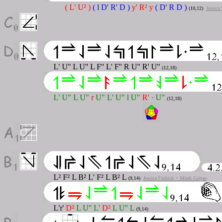
( L' U
²
)
( l D' R' D )
y' R² y
( D' R D )
(10,12)
Jessica
L' U'' L U'' L F'' L' F'' R U'' R' U''
(12,18)
L' U" L U"
r
U" L' U" l U"
R'
· U"
(12,18)
L² F² L B² L' F² L B² L
(9,14)
Jessica Fridrich + Mirek Goljan
L'r'
D²
L U'' L'
D²
L U'' L
(9,14)