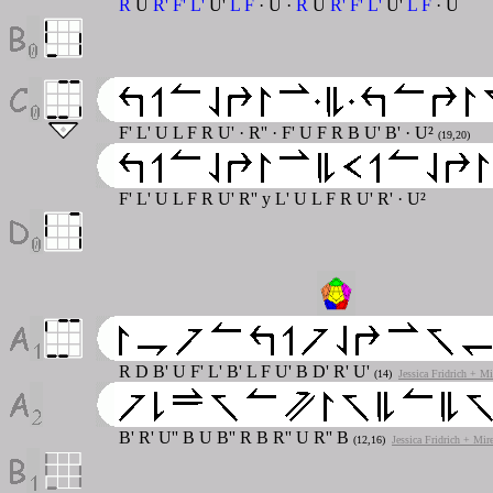
R
U
R' F' L'
U'
L F
· U ·
R
U
R' F' L'
U'
L F
· U
F' L' U L F R U' · R'' · F' U F R B U' B' · U²
(19,20)
F' L' U L F R U' R'' y L' U L F R U' R' · U²
R D B' U F' L' B' L F U' B D' R' U'
(14)
Jessica Fridrich + M
B' R' U'' B U B'' R B R'' U R'' B
(12,16)
Jessica Fridrich + Mir