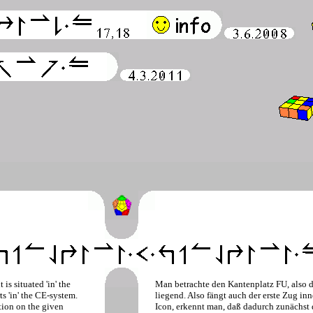
is situated 'in' the
Man betrachte den Kantenplatz FU, also d
s 'in' the CE-system.
liegend. Also fängt auch der erste Zug inn
ation on the given
Icon, erkennt man, daß dadurch zunächst d