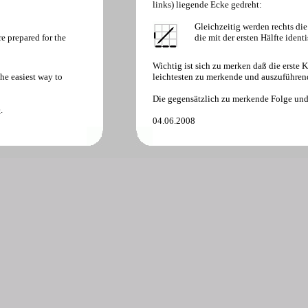
links) liegende Ecke gedreht:
Gleichzeitig werden rechts die
re prepared for the
die mit der ersten Hälfte identi
Wichtig ist sich zu merken daß die erste K
the easiest way to
leichtesten zu merkende und auszuführen
Die gegensätzlich zu merkende Folge und
e
.
04.06.2008