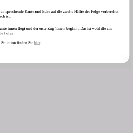
 entsprechende Kante und Ecke auf die zweite Hälfte der Folge vorbereitet,
sch ist.
ante innen liegt und der erste Zug 'innen' beginnt. Das ist wohl die am
de Folge.
 Situation finden Sie
hier
.