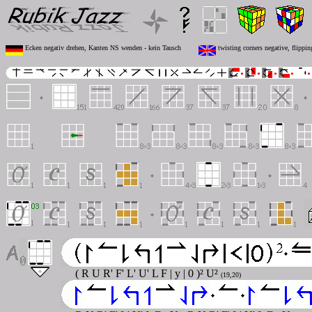
Ecken negativ drehen, Kanten NS wenden - kein Tausch
twisting corners negative, flippi
( R U R' F' L' U' L F | y | 0 )² U²
(19,20)