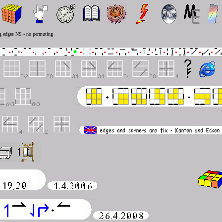
ng edges NS - no permuting