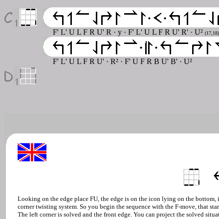
F' L' U L F R U' R · y · F' L' U L F R U' R'
· U²
(17,18)
F' L' U L F R U' · R² · F' U F R B U' B' · U²
Looking on the edge place FU, the edge is on the icon lying on the bottom, it 
corner twisting system. So you begin the sequence with the F-move, that start
The left corner is solved and the front edge. You can project the solved situ