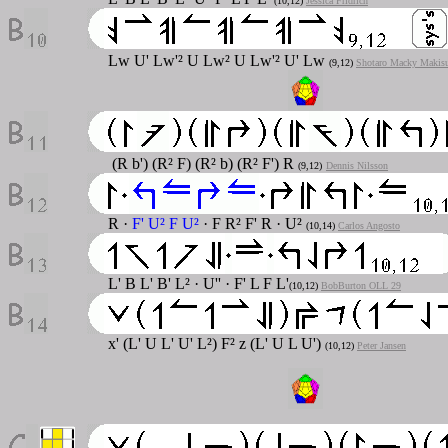
(10,12)
Jessica Fridrich
Lw U' Lw'² U Lw² U Lw'² U' Lw
(9,12)
Shotaro Macky Makis
(R b') (R² F) (R² b) (R² F') R
(9,12)
Dennis Nilsson
R ·
F' U² F U²
· F R² F' R · U²
(10,14)
Carlos Angosto
L' B L' B' L²
·
U''
·
F' L F L'
(10,12)
BobBurton OLL 29
x' (L' U L' U' L²) F² z (L' U L U')
(10,12)
Peter Jansen