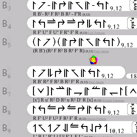
R B'- R² F R² B R² - F'R
(9,12)
R F' U'' F U'' F R'' F' R
(9,12)
Loic Fremont
(R B') (R² F R² B R² F' R)
(9,12)
Peter Jansen
R B' R²' F R² B R² F' R
(9,12)
Peter Jansen
[x'] R u' R² D R² u R² D' R [x]
(9,12)
Richard Patterson
R F' U² F U² F R² F' R
(9,12)
Jessica Fridrich
L' B L' B' L² U² F' L F L'