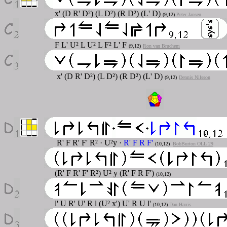
x' (D R' D²) (L D²) (R D²) (L' D)
(9,12)
Peter Jansen
F L' U² L U² L F² L' F
(9,12)
Ron van Bruchem
x' (D R' D²) (L D²) (R D²) (L' D)
(9,12)
Dennis Nilsson
R' F R' F' R²
·
U²y
·
R' F R F'
(10,12)
BobBurton OLL 29
(R' F R' F' R²) U² y (R' F R F')
(10,12)
l' U R' U' R l (U² x') U' R U l'
(10,12)
Dan Harris