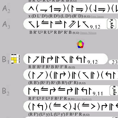
B R' U² R U² R B² R' B
(9,12)
x (D L' D²) (R D²) (L D²) (R' D)
(9,12)
Peter Jansen
B R' U² R U²' R B²' R' B
(9,12)
Dennis Nilsson
R B' R² F R² B R² F' R
(9,12)
(R B') (R² F) R² (B R²) (F' R)
(9,12)
R F' U² F U² F R² F' R
(9,11)
Chris Hardwick
(R F') (U² y) L (U² y') F R² F' R
(9,12)