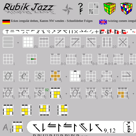
Ecken irregulär drehen, Kanten NW wenden - Schnelldreher Folgen
twisting corners irregu