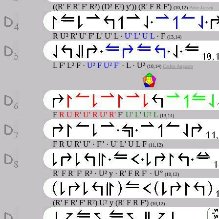
((R' F R' F' R²) (D² E²) y')) (R' F R F')
(10,12)
Peter Jansen
R U² R' U' F' L' U' L ·
U' L' U L
· F
(13,14)
L F' L² F ·
U² F U² F'
· L · U²
(10,14)
Carlos Angosto
F
R U R' U' R U' R'
F'
U' L' U² L
(13,14)
F R U R' U' · F'' · U' L' U L F
(11,12)
R' F R' F' R²
·
U² y
·
R' F R F'
· U°
(10,12)
(R' F R' F' R²) U² y (R' F R F')
(10,12)