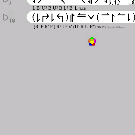
L B' U² B U² B L² B' L
(9,12)
(R' F R' F') R² U² x' (U' R U R')
(10,12)
Dennis Nilsson