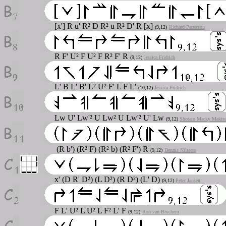
[x'] R u' R² D R² u R² D' R [x]
(9,12)
Richard Patterson
R F' U² F U² F R² F' R
(9,12)
Jessica Fridrich
L' B L' B' L² U² F' L F L'
(10,12)
Jessica Fridrich
Lw U' Lw'² U Lw² U Lw'² U' Lw
(9,12)
Shotaro Macky Makis
(R b') (R² F) (R² b) (R² F') R
(9,12)
Dennis Nilsson
x' (D R' D²) (L D²) (R D²) (L' D)
(9,12)
Peter Jansen
F L' U² L U² L F² L' F
(9,12)
Ron van Bruchem