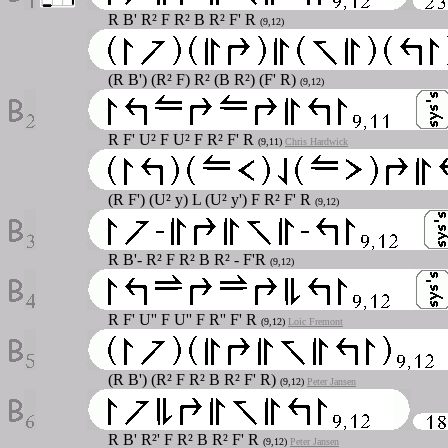
R B' R² F R² B R² F' R
(9,12)
(R B') (R² F) R² (B R²) (F' R)
(9,12)
R F' U² F U² F R² F' R
(9,11)
Chris Hardwick
(R F') (U² y) L (U² y') F R² F' R
(9,12)
R B'- R² F R² B R² - F'R
(9,12)
R F' U'' F U'' F R'' F' R
(9,12)
Loic Fremont
(R B') (R² F R² B R² F' R)
(9,12)
Peter Jansen
R B' R²' F R² B R² F' R
(9,12)
Peter Jansen