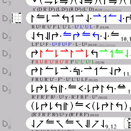
x' (D R' D²) (L D²) (R D²) (L' D)
(9,12)
Dennis Nilsson
R U² R' U' F' L' U' L ·
U' L' U L
· F
(13,14)
L F' L² F ·
U² F U² F'
· L · U²
(10,14)
Carlos Angosto
F
R U R' U' R U' R'
F'
U' L' U² L
(13,14)
F R U R' U' · F'' · U' L' U L F
(11,12)
R' F R' F' R²
·
U² y
·
R' F R F'
· U°
(10,12)
(R' F R' F' R²) U² y (R' F R F')
(10,12)