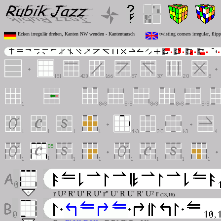
Ecken irregulär drehen, Kanten NW wenden - Kantentausch
twisting corners irregular, fli
r U² R' U' R U' r'' U' R U' R' U² r
(13,16)