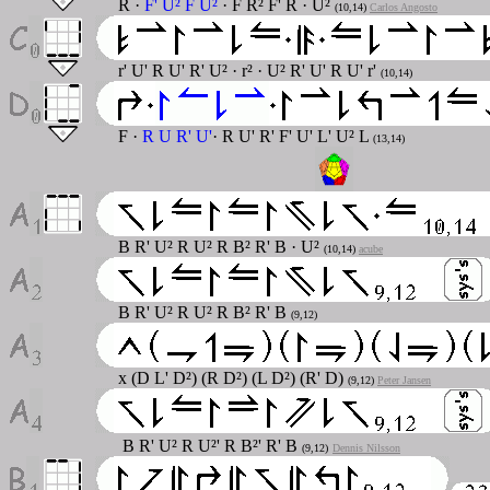
R ·
F' U² F U²
· F R² F' R · U²
(10,14)
Carlos Angosto
r' U' R U' R' U² · r² · U² R' U' R U' r'
(10,14)
F ·
R U R' U'
· R U' R' F' U' L' U² L
(13,14)
B R' U² R U² R B² R' B · U²
(10,14)
acube
B R' U² R U² R B² R' B
(9,12)
x (D L' D²) (R D²) (L D²) (R' D)
(9,12)
Peter Jansen
B R' U² R U²' R B²' R' B
(9,12)
Dennis Nilsson