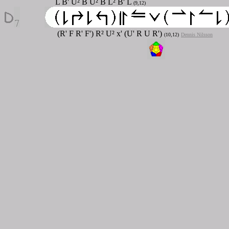
L B' U² B U² B L² B' L
(9,12)
(R' F R' F') R² U² x' (U' R U R')
(10,12)
Dennis Nilsson