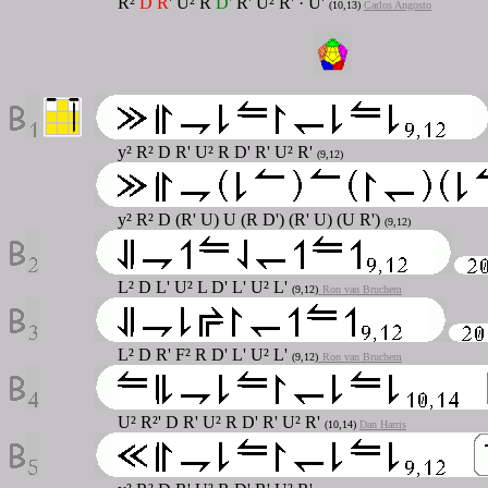
R
²
D R
' U² R
D'
R' U² R' · U'
(10,13
)
Carlos Angosto
y² R² D R' U² R D' R' U² R'
(9,12)
y² R² D (R' U) U (R D') (R' U) (U R')
(9,12)
L² D L' U² L D' L' U² L'
(9,12)
Ron van Bruchem
L² D R' F² R D' L' U² L'
(9,12)
Ron van Bruchem
U² R²' D R' U² R D' R' U² R'
(10,14)
Dan Harris