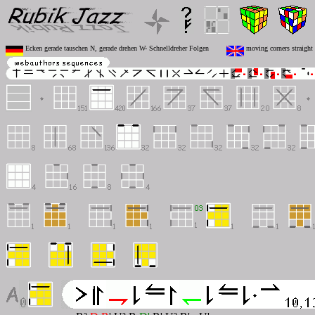
Ecken gerade tauschen N, gerade drehen W- Schnelldreher Folgen
moving corners straight 