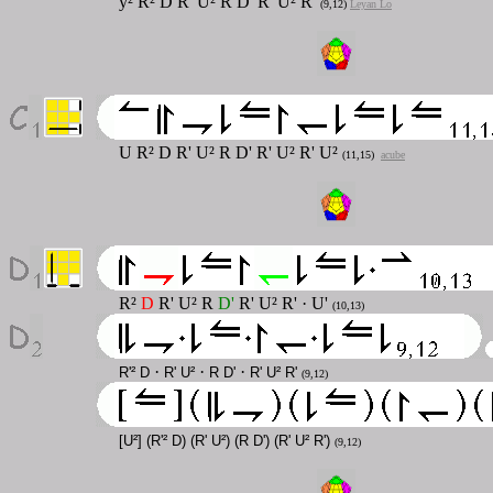
y² R² D R' U² R D' R' U² R'
(9,12)
Leyan Lo
U R² D R' U² R D' R' U² R' U²
(11,15)
acube
R²
D
R' U² R
D'
R' U² R' · U'
(10,13)
·
·
·
R'² D
R' U²
R D'
R' U² R'
(9,12)
[U²] (R'² D) (R' U²) (R D') (R' U² R')
(9,12)