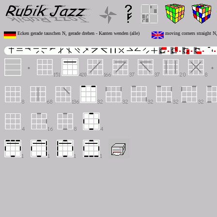
Ecken gerade tauschen N, gerade drehen - Kanten wenden (alle)
moving corners straight N, 