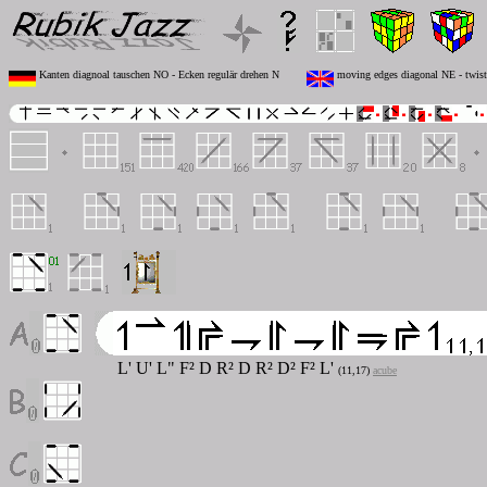
Kanten diagnoal tauschen NO - Ecken regulär drehen N
moving edges diagonal NE - twisti
L' U' L" F² D R² D R² D² F² L'
(11,17)
acube