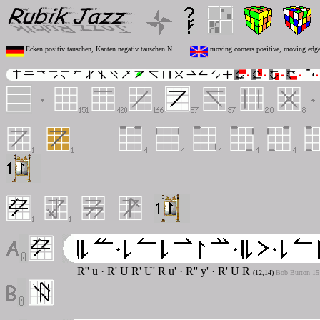
Ecken positiv tauschen, Kanten negativ tauschen N
moving corners positive, moving edge
R'' u · R' U R' U' R u' · R'' y' · R' U R
(12,14
)
Bob Burton 15