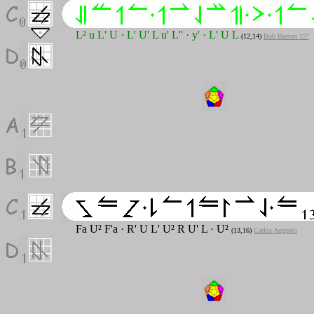
L² u L' U · L' U' L u' L'' · y' · L' U L
(12,14
)
Bob Burton 15''
Fa U² F'a · R' U L' U² R U' L · U²
(13,16)
Carlos Angosto