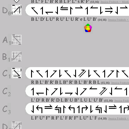
B L'' F L' B' R B L F' L'' s R' F'
(13,16)
Jessica Fridrich + Mire
B L' D' L U'' R U' L' U R' e L U' B'
(14,16)
Jessica Fridrich 
R B L' B' R' B L B'' R' B L' B' R B L
(15,16)
Jessica Fridric
L' D' R B' R' D L B' U B'' L U L' U' B'
(15,16)
Jessica Frid
L F' U'' F'' R F' L' F R' F'' L U'' L' F
(14,18)
Jessica Fridrich 