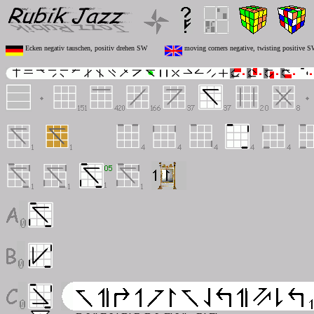
Ecken negativ tauschen, positiv drehen SW
moving corners negative, twisting positive 