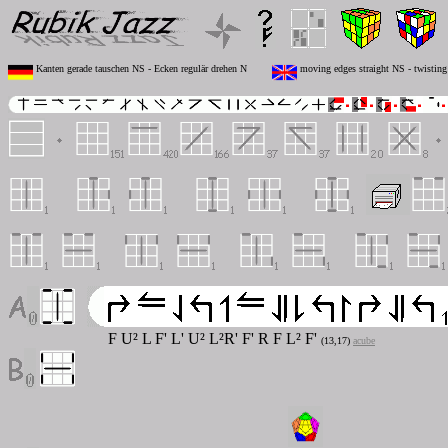
Kanten gerade tauschen NS - Ecken regulär drehen N
moving edges straight NS - twisting 
F U² L F' L' U² L²R' F' R F L² F'
(13,17)
acube