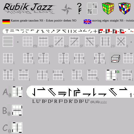
Kanten gerade tauschen NS - Ecken positiv drehen NO
moving edges straight NS - twisti
L U' B² D² R F² D R' D B² U'
(11,15)
acube