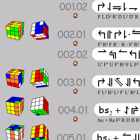
F L D² R' D L² D' R 
F' R² F R' · R · F' R
U' F'' U F' R² F L F²
F L² B² L² F' L' B² L
bs
+ Ra F² R D B R²
2