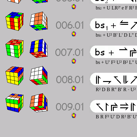
bs
+ U LR²' e F R² F
2
bs
+ U² B' L' D L'' D
1
bs + U' F² U² B² L'' 
R² D B R'' B' R
· U²
B R F² U' D R² B' U