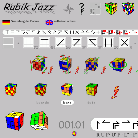
Sammlung der Balken
collection of bars
R U F² U' F · L'' · F'