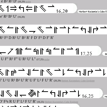
' e B² R² D'
(16,20)
acube
 e' R² B² U'
(16,20)
R² F² D R² U' B² R' F D' F² D F' R'
 U F'' R² F'' U R² U' L''
(17,25)
acube
' L² U R² B² U' R' U F' L² F U' R'
(20,29)
Herbert Kociemba's Cube Explorer
D' F²s R U F' L² F U' R'
(16,25)
Herbert Kociemba's Cube Explorer