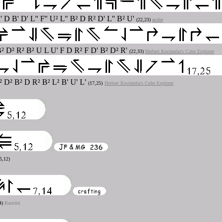
' D B' D' L'' F'' U² L'' B² D R² D' L'' B² U'
(22,23)
acube
B² D² R² B² U L U' F D R² F D' B² D² R'
(22,33)
Herbert Kociemba's Cube Explorer
² D² B² D R² B² L² B' U' L'
(17,25)
Herbert Kociemba's Cube Explorer
5,12)
4)
Bastelei