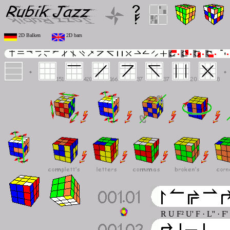
2D Balken
2D bars
R U F² U' F · L'' · F'