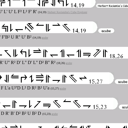
' L' U' L F² L² F' R'
(14,19)
Herbert Kociemba's Cube Explorer
' F'B² U R'' U' B²
(14,19)
acube
R' U'' R² D' L'' D' L'' D² B'' R²
(18,26)
acube
² F L'a U²'D L² D R² B² U'a
(15,27)
acube
² D R' B' D² B² U B² D
(15,23)
acube