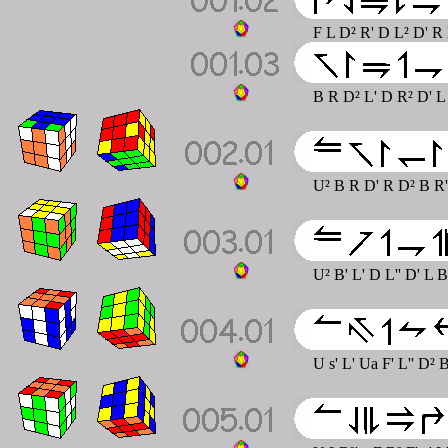
F L D² R' D L² D' R 
B R D² L' D R² D' L
U² B R D' R D² B R'
U² B' L' D L'' D' L B
U s' L' Ua F' L'' D² 