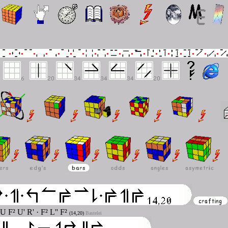
 U F² U' R' · F² L'' F²
(14,20)
Bastelei