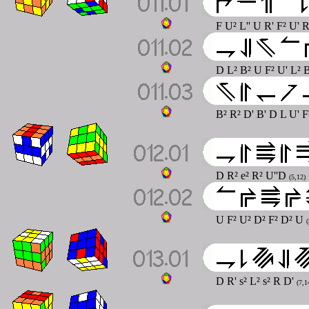
F U² L'' U R' F² U' R
D L² B² U F² U' L² 
B² R² D' B' D L U' F
D R² e² R² U''D
(5,12)
U F² U² D² F² D² U
(
D R' s² L² s² R D'
(7,1