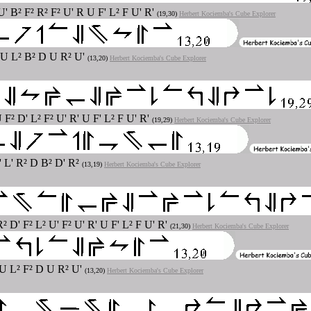
U' B² F² R² F² U' R U F' L² F U' R'
(19,30)
Herbert Kociemba's Cube Explorer
' U L² B² D U R² U'
(13,20)
Herbert Kociemba's Cube Explorer
 F² D' L² F² U' R' U F' L² F U' R'
(19,29)
Herbert Kociemba's Cube Explorer
' L' R² D B² D' R²
(13,19)
Herbert Kociemba's Cube Explorer
R² D' F² L² U' F² U' R' U F' L² F U' R'
(21,30)
Herbert Kociemba's Cube Explorer
' U L² F² D U R² U'
(13,20)
Herbert Kociemba's Cube Explorer