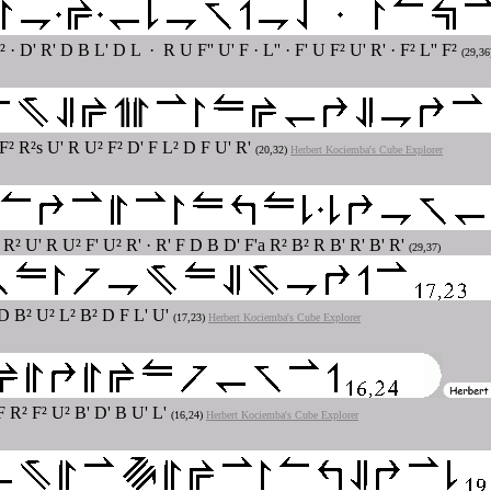
² · D' R' D B L' D L · R U F'' U' F · L'' · F' U F² U' R' · F² L'' F²
(29,36
F² R²s U' R U² F² D' F L² D F U' R'
(20,32)
Herbert Kociemba's Cube Explorer
 R² U' R U² F' U² R'
· R' F D B D' F'a R² B² R B' R' B' R'
(29,37)
D B² U² L² B² D F L' U'
(17,23)
Herbert Kociemba's Cube Explorer
 F R² F² U² B' D' B U' L'
(16,24)
Herbert Kociemba's Cube Explorer