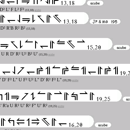
D² L' F L² F²
(13,18)
acube
 D² R'B R² B²
(13,18)
 U R D' R² U² B² U'
(15,20)
acube
' D' F² L'' U F² U² L'' D' R² F² L''
(19,29)
acube
B' R'a U R² U' R² F'' U' R²
(19,25)
acube