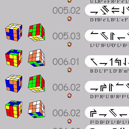
U LR²' e F R² F' e' L
D FB² e' L B² L' e F'
L² U' B² U²D' L² B² 
B D L' F'' L D' B' m''
D F² R² U B² R² F² U
F² D B² D' L² B² L² 