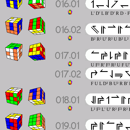
L' D' L B' D' R D
· F
B² R² U' R² U B² L² 
U F² R' F² R² U F U'
F U L D² B U² R B' 
L² F² L' U' R² F² R²