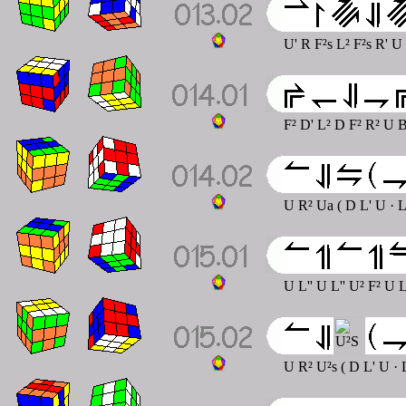
U' R F²s L² F²s R' U
F² D' L² D F² R² U 
U R² Ua ( D L' U
· L
U L'' U L'' U² F² U 
U R² U²s ( D L' U
· 