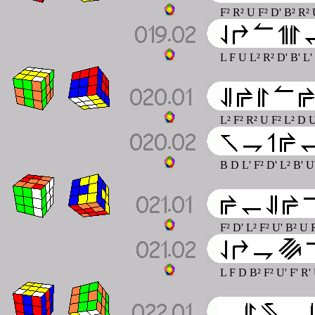
F² R² U F² D' B² R² 
L F U L² R² D' B' L
L² F² R² U F² L² D U
B D L' F² D' L² B' U
F² D' L² F² U' B² U 
L F D B² F² U' F' R