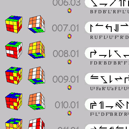
B F D B' L' R F² L' U
R U F' L² U' F'' R' D
F D R' B D' B R'' F' 
U² Fa R' U'a F L² U
F² L'' D F''B R D' R