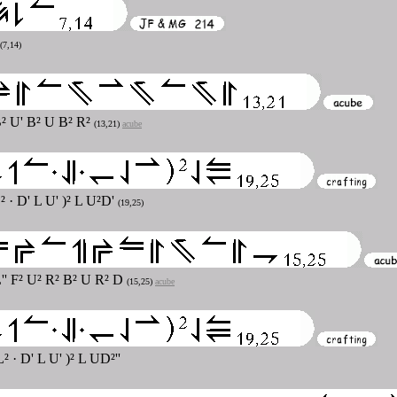
(7,14)
B² U' B² U B² R²
(13,21)
acube
² · D' L U' )² L U²D'
(19,25)
L'' F² U² R² B² U R² D
(15,25)
acube
L² · D' L U' )² L UD²''