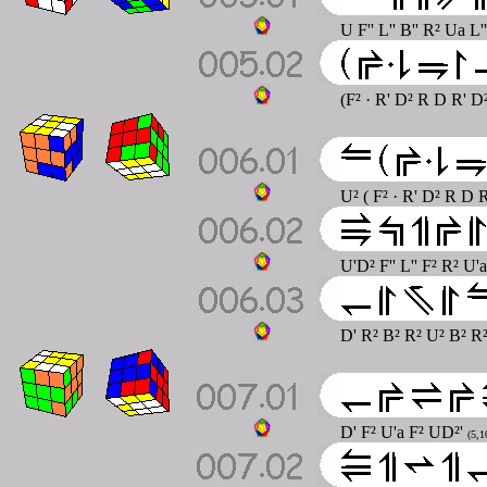
U F'' L'' B'' R² Ua L'
(F² · R' D² R D R' D²
U² ( F² · R' D² R D R
U'D² F'' L'' F² R² U'
D' R² B² R² U² B² R²
D' F² U'a F² UD²'
(5,1