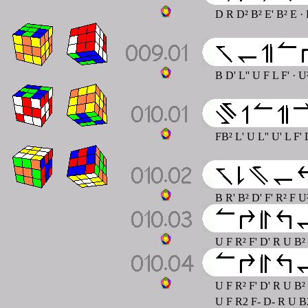
D R D² B² E' B² E
·
B D' L'' U F L F' · U²
FB² L' U L'' U' L F'
B R' B² D' F' R² F U
U F R² F' D' R U B²
U F R² F' D' R U B²
U F R2 F- D- R U B2