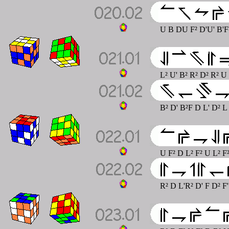
U B DU F² D'U' B'F
L² U' B² R² D² R² U 
B² D' B²F D L' D² L 
U F² D L² F² U L² F²
R² D L'R² D' F D² F