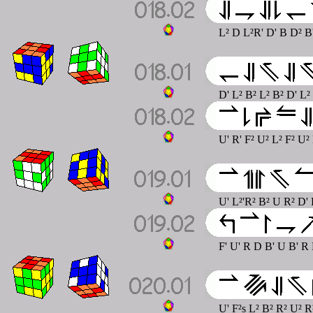
L² D L²R' D' B D² B
D' L² B² L² B² D' L²
U' R' F² U² L² F² U²
U' L²'R² B² U R² D' 
F' U' R D B' U B' R
U' F²s L² B² R² U² R