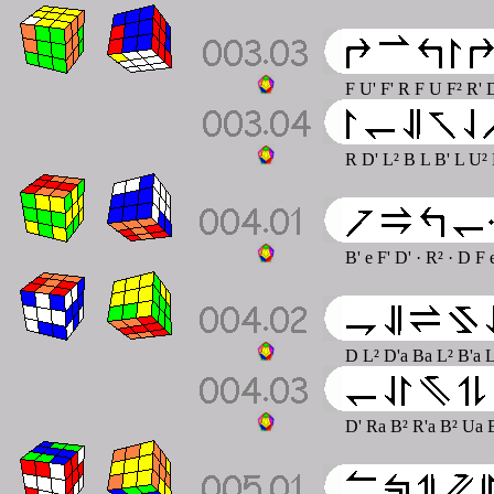
F U' F' R F U F² R'
R D' L² B L B' L U²
B' e F' D' · R² · D F
D L² D'a Ba L² B'a 
D' Ra B² R'a B² Ua 