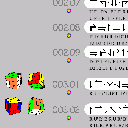
U F' · R's · F L F' R 
U F- · R- L- · F L F-
F² D² R D R' D B² U
F2 D2 R D R- D B2 U
D² F² L F L' F U² B'
D2 F2 L F L- F U2 B
R' U · x' L D² L' D' 
R U' R' B R U R² B'
R U- R- B R U R2 B-