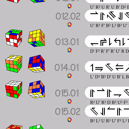
U' R² U R' U B' D² 
U' R² F' B² L² B² U'
D' F² R' F' R' U' R 
L' D² B² D' U B' L B
R² U' R² D B² U² F²
B² L² U R² U' F² L² 