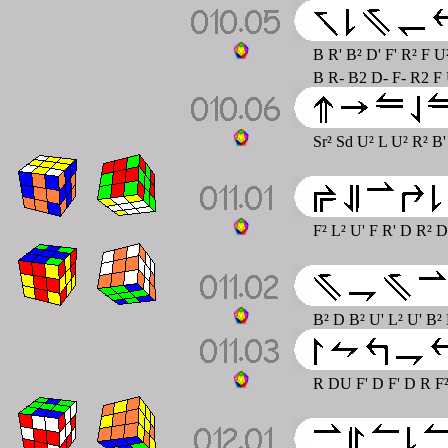
B R' B² D' F' R² F U
B R- B2 D- F- R2 F 
Sr² Sd U² L U² R² B'
F² L² U' F R' D R² 
B² D B² U' L² U' B² 
R DU F' D F' D R F²