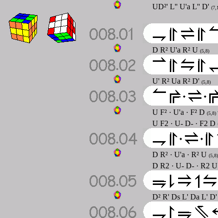
UD²' L'' U'a L'' D'
(7,
D R² U'a R² U
(5,8)
U' R² Ua R² D'
(5,8)
U F² · U'a · F² D
(5,8)
U F2 · U- D- · F2 D
D R² · U'a · R² U
(5,8
D R2 · U- D- · R2 U 
D² R' Ds L' Da L' D'