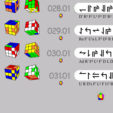
D' R² F² L² F² D' R²
Ra F' U'a L F² D² R 
Ad R' F² L² F' D L 
U R D's F' L² F U² 