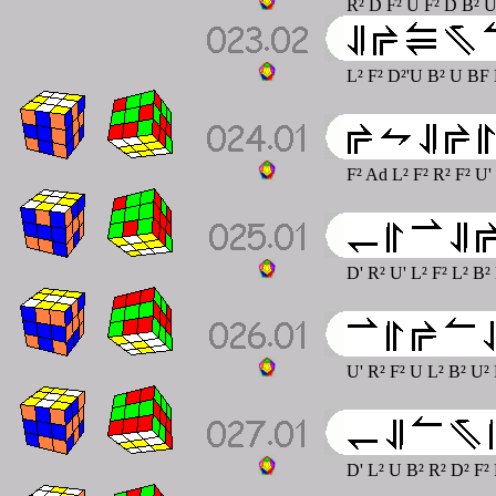
R² D F² U F² D B² U
L² F² D²'U B² U BF 
F² Ad L² F² R² F² U'
D' R² U' L² F² L² B²
U' R² F² U L² B² U²
D' L² U B² R² D² F²