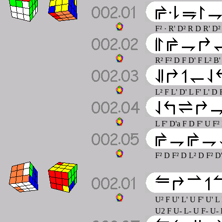
F² · R' D² R D R' D²
R² F² D F D' F L² B
L² F L' D' L F' L' D 
L F' D'a F D F' U F²
F² D F² D L² D F² D'
U² F U' L' U F' U' L 
U2 F U- L- U F- U- L