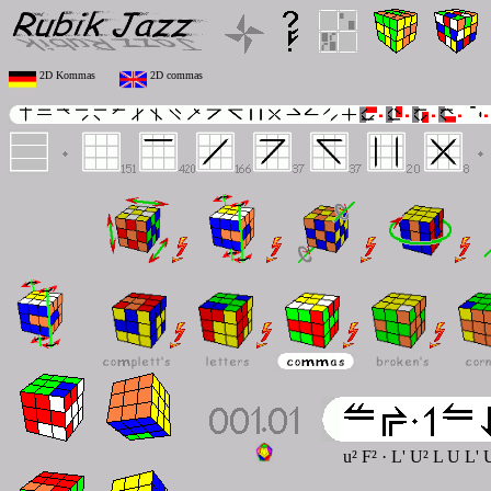
2D Kommas
2D commas
u² F² · L' U² L U L' 